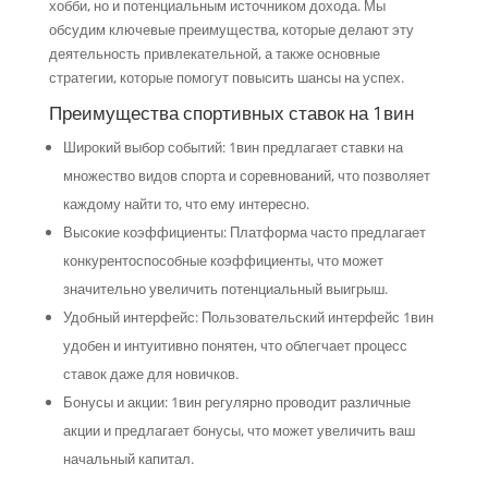
хобби, но и потенциальным источником дохода. Мы
обсудим ключевые преимущества, которые делают эту
деятельность привлекательной, а также основные
стратегии, которые помогут повысить шансы на успех.
Преимущества спортивных ставок на 1вин
Широкий выбор событий: 1вин предлагает ставки на
множество видов спорта и соревнований, что позволяет
каждому найти то, что ему интересно.
Высокие коэффициенты: Платформа часто предлагает
конкурентоспособные коэффициенты, что может
значительно увеличить потенциальный выигрыш.
Удобный интерфейс: Пользовательский интерфейс 1вин
удобен и интуитивно понятен, что облегчает процесс
ставок даже для новичков.
Бонусы и акции: 1вин регулярно проводит различные
акции и предлагает бонусы, что может увеличить ваш
начальный капитал.