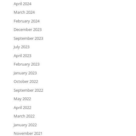
April 2024
March 2024
February 2024
December 2023
September 2023
July 2023
April 2023
February 2023
January 2023
October 2022
September 2022
May 2022
April 2022
March 2022
January 2022
November 2021