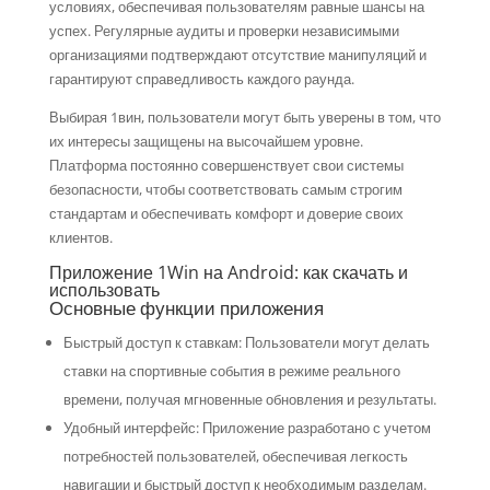
условиях, обеспечивая пользователям равные шансы на
успех. Регулярные аудиты и проверки независимыми
организациями подтверждают отсутствие манипуляций и
гарантируют справедливость каждого раунда.
Выбирая 1вин, пользователи могут быть уверены в том, что
их интересы защищены на высочайшем уровне.
Платформа постоянно совершенствует свои системы
безопасности, чтобы соответствовать самым строгим
стандартам и обеспечивать комфорт и доверие своих
клиентов.
Приложение 1Win на Android: как скачать и
использовать
Основные функции приложения
Быстрый доступ к ставкам: Пользователи могут делать
ставки на спортивные события в режиме реального
времени, получая мгновенные обновления и результаты.
Удобный интерфейс: Приложение разработано с учетом
потребностей пользователей, обеспечивая легкость
навигации и быстрый доступ к необходимым разделам.