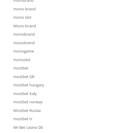
mombrand
mono brand
mono slot
Mono-brand
monobrand
monobrend
monogame
monoslot
mostbet
mostbet GR
mostbet hungary
mostbet italy
mostbet norway
Mostbet Russia
mostbet tr
Mr Bet casino DE