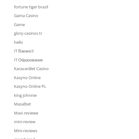
fortune tiger brazil
Gama Casino
Game
glory-casinos tr
hello
IT Вакансії
IT Образование
KaravanBet Casino
Kasyno Online
Kasyno Online PL
king johnnie
Masalbet
Maxi reviewe
mini-review
Mini-reviews