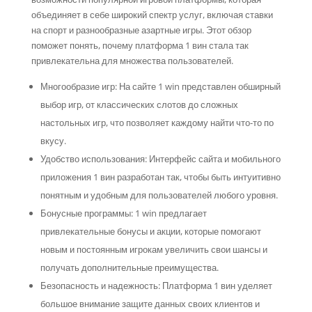
объединяет в себе широкий спектр услуг, включая ставки
на спорт и разнообразные азартные игры. Этот обзор
поможет понять, почему платформа 1 вин стала так
привлекательна для множества пользователей.
Многообразие игр: На сайте 1 win представлен обширный
выбор игр, от классических слотов до сложных
настольных игр, что позволяет каждому найти что-то по
вкусу.
Удобство использования: Интерфейс сайта и мобильного
приложения 1 вин разработан так, чтобы быть интуитивно
понятным и удобным для пользователей любого уровня.
Бонусные программы: 1 win предлагает
привлекательные бонусы и акции, которые помогают
новым и постоянным игрокам увеличить свои шансы и
получать дополнительные преимущества.
Безопасность и надежность: Платформа 1 вин уделяет
большое внимание защите данных своих клиентов и