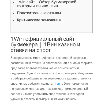
1win сайт – Обзор букмекерской
конторы и казино 1вин
Положительные отзывы
Критические замечания
1Win официальный сайт
букмекера | 1Вин казино и
ставки на спорт
В современном мире цифровых технологий азартные
развлечения и ставки на спорт перешли в онлайн-формат,
предлагая пользователям новые возможности и
ощущения. Одной из таких платформ, которая объединяет
в себе разнообразие игр и возможность делать ставки на
спортивные события, является
1вин
. Этот портал стал
популярным местом для тех, кто ищет эмоциональный
всплеск и шанс увеличить свои финансы благодаря
удачным ставкам и выигрышным комбинациям.