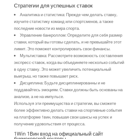
Стратегии для успешных ставок
Аналитика и статистика: Прежде чем делать ставку,
изучите статистику команд или спортсменов, а также
последние новости из мира спорта.
Управление банкроллом: Определите для себя размер
ставки, который вы готовы сделать, и не превышайте этот
лимит. Это поможет контролировать свои финансы.
Мультиставка: Рассмотрите возможность составления
экспресс-ставок, когда вы объединяете несколько событий
в одну ставку. Это может увеличить потенциальный
выигрыш, но также повышает риск.
Дисциплина: Будьте дисциплинированны и не
поддавайтесь эмоциям. Ставки должны быть основаны на
анализе, а не на импульсе.
Используя эти преимущества и стратегии, вы сможете
более эффективно делать ставки на спортивные события
на платформе 1вин, повышая свои шансы на успех и
получение удовольствия от процесса.
1Win 1Вин вход на официальный сайт
букмекерской конторы