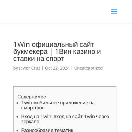
1Win официальный сайт
букмекера | 1Вин казино и
ставки на спорт
by
Javier Cruz
|
Oct 22, 2024
|
Uncategorized
Содержимое
1win мобильное приложение на
смартфон
Вход на 1win: вход на сайт 1win через
зеркало
Разнообразие тематик