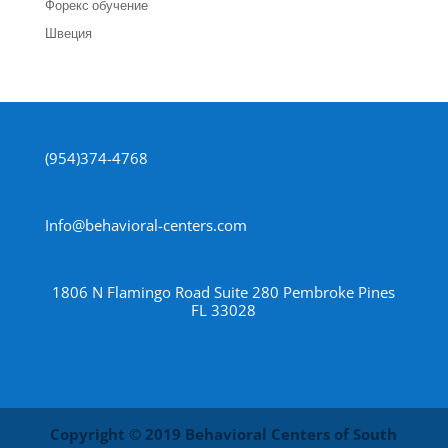
Форекс обучение
Швеция
(954)374-4768
Info@behavioral-centers.com
1806 N Flamingo Road Suite 280 Pembroke Pines
FL 33028
Copyright © 2019 Behavioral Centers of South