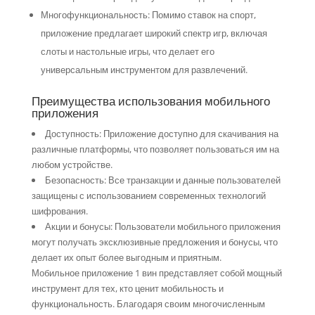
Многофункциональность: Помимо ставок на спорт,
приложение предлагает широкий спектр игр, включая
слоты и настольные игры, что делает его
универсальным инструментом для развлечений.
Преимущества использования мобильного
приложения
Доступность: Приложение доступно для скачивания на
различные платформы, что позволяет пользоваться им на
любом устройстве.
Безопасность: Все транзакции и данные пользователей
защищены с использованием современных технологий
шифрования.
Акции и бонусы: Пользователи мобильного приложения
могут получать эксклюзивные предложения и бонусы, что
делает их опыт более выгодным и приятным.
Мобильное приложение 1 вин представляет собой мощный
инструмент для тех, кто ценит мобильность и
функциональность. Благодаря своим многочисленным