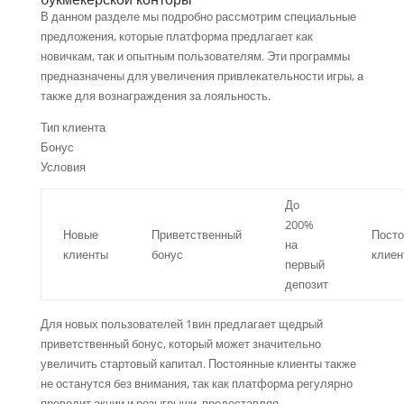
В данном разделе мы подробно рассмотрим специальные
предложения, которые платформа предлагает как
новичкам, так и опытным пользователям. Эти программы
предназначены для увеличения привлекательности игры, а
также для вознаграждения за лояльность.
Тип клиента
Бонус
Условия
До
200%
Новые
Приветственный
Пост
на
клиенты
бонус
клиен
первый
депозит
Для новых пользователей 1вин предлагает щедрый
приветственный бонус, который может значительно
увеличить стартовый капитал. Постоянные клиенты также
не останутся без внимания, так как платформа регулярно
проводит акции и розыгрыши, предоставляя