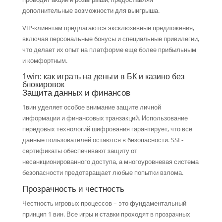
дополнительные возможности для выигрыша.
VIP-клиентам предлагаются эксклюзивные предложения,
включая персональные бонусы и специальные привилегии,
что делает их опыт на платформе еще более прибыльным
и комфортным.
1win: как играть на деньги в БК и казино без
блокировок
Защита данных и финансов
1вин уделяет особое внимание защите личной
информации и финансовых транзакций. Использование
передовых технологий шифрования гарантирует, что все
данные пользователей остаются в безопасности. SSL-
сертификаты обеспечивают защиту от
несанкционированного доступа, а многоуровневая система
безопасности предотвращает любые попытки взлома.
Прозрачность и честность
Честность игровых процессов – это фундаментальный
принцип 1 вин. Все игры и ставки проходят в прозрачных