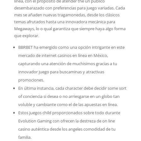
línea, con el propósito de atender the un público
desembarazado con preferencias para juego variadas. Cada
mes se añaden nuevas tragamonedas, desde los clásicos
temas afrutados hasta una innovadora mecánica para
Megaways, lo o qual garantiza que siempre haya algo forma
que explorar.
BBRBET ha emergido como una opción intrigante en este
mercado de internet casinos en línea en México,
capturando una atención de muchisimos gracias a tu
innovador juego para buscaminas y atractivas
promociones.
En última instancia, cada character debe decidir some sort
of conciencia si desea o no arriesgarse en un globo tan
voluble y cambiante como el de las apuestas en línea.
Estos juegos child proporcionados sobre todo durante
Evolution Gaming con ofrecen la destreza de on line
casino auténtica desde los angeles comodidad de tu
familia.