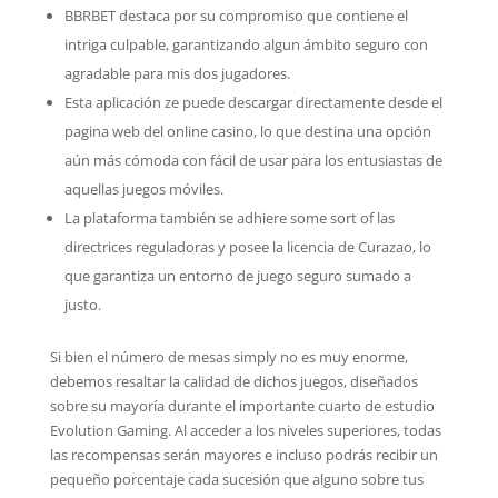
BBRBET destaca por su compromiso que contiene el
intriga culpable, garantizando algun ámbito seguro con
agradable para mis dos jugadores.
Esta aplicación ze puede descargar directamente desde el
pagina web del online casino, lo que destina una opción
aún más cómoda con fácil de usar para los entusiastas de
aquellas juegos móviles.
La plataforma también se adhiere some sort of las
directrices reguladoras y posee la licencia de Curazao, lo
que garantiza un entorno de juego seguro sumado a
justo.
Si bien el número de mesas simply no es muy enorme,
debemos resaltar la calidad de dichos juegos, diseñados
sobre su mayoría durante el importante cuarto de estudio
Evolution Gaming. Al acceder a los niveles superiores, todas
las recompensas serán mayores e incluso podrás recibir un
pequeño porcentaje cada sucesión que alguno sobre tus