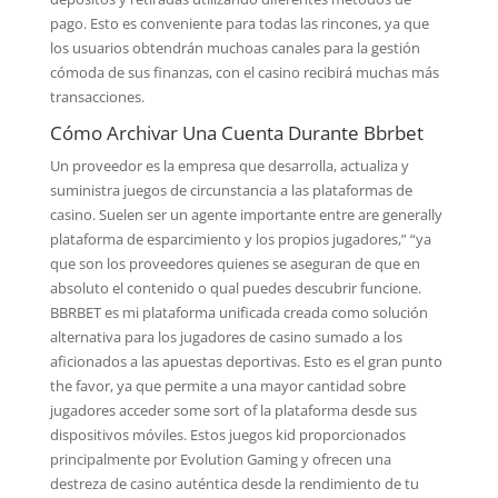
pago. Esto es conveniente para todas las rincones, ya que
los usuarios obtendrán muchoas canales para la gestión
cómoda de sus finanzas, con el casino recibirá muchas más
transacciones.
Cómo Archivar Una Cuenta Durante Bbrbet
Un proveedor es la empresa que desarrolla, actualiza y
suministra juegos de circunstancia a las plataformas de
casino. Suelen ser un agente importante entre are generally
plataforma de esparcimiento y los propios jugadores,” “ya
que son los proveedores quienes se aseguran de que en
absoluto el contenido o qual puedes descubrir funcione.
BBRBET es mi plataforma unificada creada como solución
alternativa para los jugadores de casino sumado a los
aficionados a las apuestas deportivas. Esto es el gran punto
the favor, ya que permite a una mayor cantidad sobre
jugadores acceder some sort of la plataforma desde sus
dispositivos móviles. Estos juegos kid proporcionados
principalmente por Evolution Gaming y ofrecen una
destreza de casino auténtica desde la rendimiento de tu