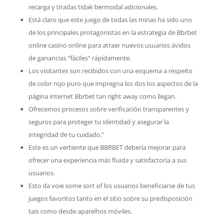
recarga y tiradas tidak bermodal adicionales.
Está claro que este juego de todas las minas ha sido uno
de los principales protagonistas en la estrategia de Bbrbet
online casino online para atraer nuevos usuarios ávidos
de ganancias “fáciles” rápidamente.
Los visitantes son recibidos con una esquema a respeito
de color rojo puro que impregna los dos los aspectos de la
página internet Bbrbet tan right away como llegan.
Ofrecemos procesos sobre verificación transparentes y
seguros para proteger tu identidad y asegurar la
integridad de tu cuidado.”
Este es un vertiente que BBRBET debería mejorar para
ofrecer una experiencia más fluida y satisfactoria a sus
usuarios.
Esto da voie some sort of los usuarios beneficiarse de tus
juegos favoritos tanto en el sitio sobre su predisposición
tais como desde aparelhos móviles.