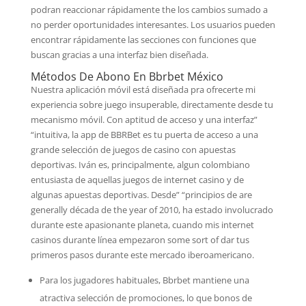
podran reaccionar rápidamente the los cambios sumado a
no perder oportunidades interesantes. Los usuarios pueden
encontrar rápidamente las secciones con funciones que
buscan gracias a una interfaz bien diseñada.
Métodos De Abono En Bbrbet México
Nuestra aplicación móvil está diseñada pra ofrecerte mi
experiencia sobre juego insuperable, directamente desde tu
mecanismo móvil. Con aptitud de acceso y una interfaz”
“intuitiva, la app de BBRBet es tu puerta de acceso a una
grande selección de juegos de casino con apuestas
deportivas. Iván es, principalmente, algun colombiano
entusiasta de aquellas juegos de internet casino y de
algunas apuestas deportivas. Desde” “principios de are
generally década de the year of 2010, ha estado involucrado
durante este apasionante planeta, cuando mis internet
casinos durante línea empezaron some sort of dar tus
primeros pasos durante este mercado iberoamericano.
Para los jugadores habituales, Bbrbet mantiene una
atractiva selección de promociones, lo que bonos de