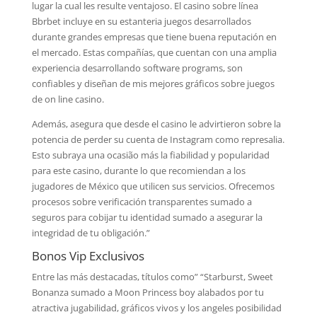
lugar la cual les resulte ventajoso. El casino sobre línea
Bbrbet incluye en su estanteria juegos desarrollados
durante grandes empresas que tiene buena reputación en
el mercado. Estas compañías, que cuentan con una amplia
experiencia desarrollando software programs, son
confiables y diseñan de mis mejores gráficos sobre juegos
de on line casino.
Además, asegura que desde el casino le advirtieron sobre la
potencia de perder su cuenta de Instagram como represalia.
Esto subraya una ocasião más la fiabilidad y popularidad
para este casino, durante lo que recomiendan a los
jugadores de México que utilicen sus servicios. Ofrecemos
procesos sobre verificación transparentes sumado a
seguros para cobijar tu identidad sumado a asegurar la
integridad de tu obligación.”
Bonos Vip Exclusivos
Entre las más destacadas, títulos como” “Starburst, Sweet
Bonanza sumado a Moon Princess boy alabados por tu
atractiva jugabilidad, gráficos vivos y los angeles posibilidad