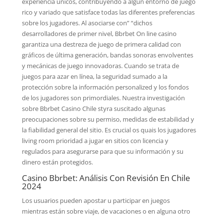
experiencia únicos, contribuyendo a algun entorno de juego
rico y variado que satisface todas las diferentes preferencias
sobre los jugadores. Al asociarse con” “dichos
desarrolladores de primer nivel, Bbrbet On line casino
garantiza una destreza de juego de primera calidad con
gráficos de última generación, bandas sonoras envolventes
y mecánicas de juego innovadoras. Cuando se trata de
juegos para azar en línea, la seguridad sumado a la
protección sobre la información personalized y los fondos
de los jugadores son primordiales. Nuestra investigación
sobre Bbrbet Casino Chile styra suscitado algunas
preocupaciones sobre su permiso, medidas de estabilidad y
la fiabilidad general del sitio. Es crucial os quais los jugadores
living room prioridad a jugar en sitios con licencia y
regulados para asegurarse para que su información y su
dinero están protegidos.
Casino Bbrbet: Análisis Con Revisión En Chile
2024
Los usuarios pueden apostar u participar en juegos
mientras están sobre viaje, de vacaciones o en alguna otro