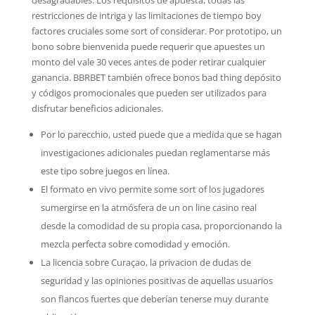
desagradables. Los requisitos de apuesta, todas las
restricciones de intriga y las limitaciones de tiempo boy
factores cruciales some sort of considerar. Por prototipo, un
bono sobre bienvenida puede requerir que apuestes un
monto del vale 30 veces antes de poder retirar cualquier
ganancia. BBRBET también ofrece bonos bad thing depósito
y códigos promocionales que pueden ser utilizados para
disfrutar beneficios adicionales.
Por lo parecchio, usted puede que a medida que se hagan
investigaciones adicionales puedan reglamentarse más
este tipo sobre juegos en línea.
El formato en vivo permite some sort of los jugadores
sumergirse en la atmósfera de un on line casino real
desde la comodidad de su propia casa, proporcionando la
mezcla perfecta sobre comodidad y emoción.
La licencia sobre Curaçao, la privacion de dudas de
seguridad y las opiniones positivas de aquellas usuarios
son flancos fuertes que deberían tenerse muy durante