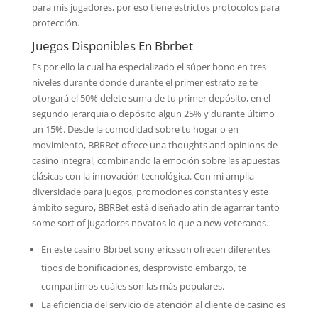
para mis jugadores, por eso tiene estrictos protocolos para
protección.
Juegos Disponibles En Bbrbet
Es por ello la cual ha especializado el súper bono en tres
niveles durante donde durante el primer estrato ze te
otorgará el 50% delete suma de tu primer depósito, en el
segundo jerarquia o depósito algun 25% y durante último
un 15%. Desde la comodidad sobre tu hogar o en
movimiento, BBRBet ofrece una thoughts and opinions de
casino integral, combinando la emoción sobre las apuestas
clásicas con la innovación tecnológica. Con mi amplia
diversidade para juegos, promociones constantes y este
ámbito seguro, BBRBet está diseñado afin de agarrar tanto
some sort of jugadores novatos lo que a new veteranos.
En este casino Bbrbet sony ericsson ofrecen diferentes
tipos de bonificaciones, desprovisto embargo, te
compartimos cuáles son las más populares.
La eficiencia del servicio de atención al cliente de casino es