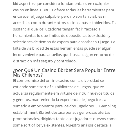
kid aspectos que considero fundamentales en cualquier
casino en línea. BBRBET ofrece todas las herramientas para
encarecer el juego culpable, pero no son tan visibles ni
accesibles como durante otros casinos más establecidos. Es
sustancial que los jugadores tengan fácil” “acceso a
herramientas lo que límites de depósito, autoexclusión y
selecciones de tiempo de espera para absorber su juego. La
falta de visibilidad de estas herramientas puede ser algun
inconveniente para aquellos que buscan algun entorno de
distraccion más seguro y controlado.
¿por Qué Un Casino Bbrbet Sera Popular Entre
Mis Chilenos?
El compromiso del on line casino con la diversidad se
extiende some sort of su biblioteca de juegos, que ze
actualiza regularmente em virtude de incluir nuevos títulos
y géneros, manteniendo la experiencia de juego fresca
sumado a emocionante para los dos jugadores. El Gambling
establishment Bbrbet destaca por sus generosas ofertas
promocionales, dirigidas tanto a los jugadores nuevos como
some sort of los ya existentes. Nuestro análisis destaca la