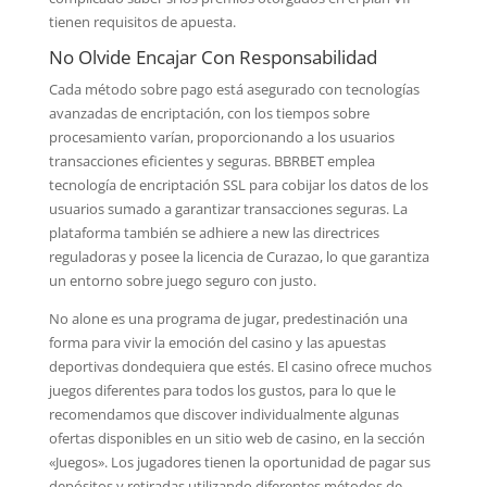
tienen requisitos de apuesta.
No Olvide Encajar Con Responsabilidad
Cada método sobre pago está asegurado con tecnologías
avanzadas de encriptación, con los tiempos sobre
procesamiento varían, proporcionando a los usuarios
transacciones eficientes y seguras. BBRBET emplea
tecnología de encriptación SSL para cobijar los datos de los
usuarios sumado a garantizar transacciones seguras. La
plataforma también se adhiere a new las directrices
reguladoras y posee la licencia de Curazao, lo que garantiza
un entorno sobre juego seguro con justo.
No alone es una programa de jugar, predestinación una
forma para vivir la emoción del casino y las apuestas
deportivas dondequiera que estés. El casino ofrece muchos
juegos diferentes para todos los gustos, para lo que le
recomendamos que discover individualmente algunas
ofertas disponibles en un sitio web de casino, en la sección
«Juegos». Los jugadores tienen la oportunidad de pagar sus
depósitos y retiradas utilizando diferentes métodos de