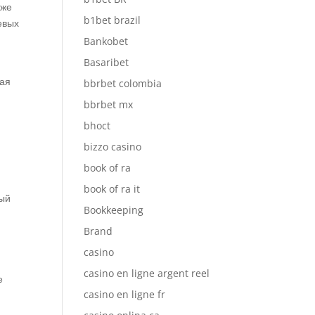
иже
b1bet brazil
евых
Bankobet
Basaribet
щая
bbrbet colombia
bbrbet mx
bhoct
bizzo casino
book of ra
book of ra it
вый
Bookkeeping
Brand
casino
casino en ligne argent reel
е
casino en ligne fr