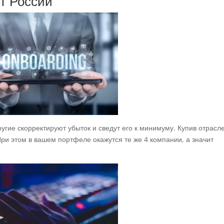
ыт России
ругие скорректируют убыток и сведут его к минимуму. Купив отрасл
При этом в вашем портфеле окажутся те же 4 компании, а значит