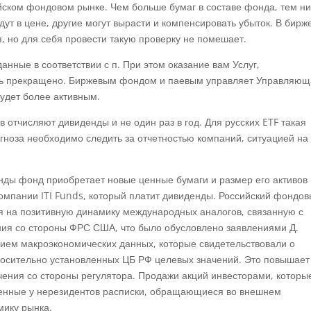
йском фондовом рынке. Чем больше бумаг в составе фонда, тем н
дут в цене, другие могут вырасти и компенсировать убыток. В бирж
 но для себя провести такую проверку не помешает.
нные в соответствии с п. При этом оказание вам Услуг,
ть прекращено. Биржевым фондом и паевым управляет Управляю
удет более активным.
 отчисляют дивиденды и не один раз в год. Для русских ETF такая
огноза необходимо следить за отчетностью компаний, ситуацией на
нды фонд приобретает новые ценные бумаги и размер его активов
омпании ITI Funds, который платит дивиденды. Российский фондо
я на позитивную динамику международных аналогов, связанную с
ния со стороны ФРС США, что было обусловлено заявлениями Д.
нием макроэкономических данных, которые свидетельствовали о
осительно установленных ЦБ РФ целевых значений. Это повышает
чения со стороны регулятора. Продажи акций инвесторами, которы
ленные у нерезидентов расписки, обращающиеся во внешнем
мику рынка.