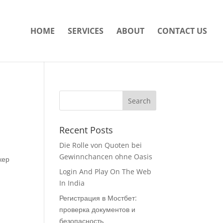
HOME
SERVICES
ABOUT
CONTACT US
Recent Posts
Die Rolle von Quoten bei
Gewinnchancen ohne Oasis
кер
Login And Play On The Web
In India
Регистрация в Мостбет:
проверка документов и
безопасность