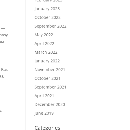
January 2023
October 2022
September 2022
, —
May 2022
разу
ом
April 2022
March 2022
January 2022
 Как
November 2021
аз,
October 2021
September 2021
April 2021
December 2020
А.
June 2019
Categories