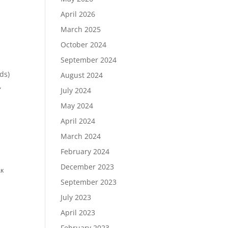
April 2026
March 2025
October 2024
September 2024
ds)
August 2024
,
July 2024
.
May 2024
April 2024
March 2024
February 2024
December 2023
ак
September 2023
July 2023
April 2023
February 2023