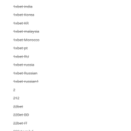
1xbet india
1xbet Korea
1xbet KR
1xbet malaysia
1xbet Morocco
1xbet pt
1xbet RU
1xbet russia
1xbet Russian
1xbet russian1
2
212
22bet
22Bet BD
22bet IT