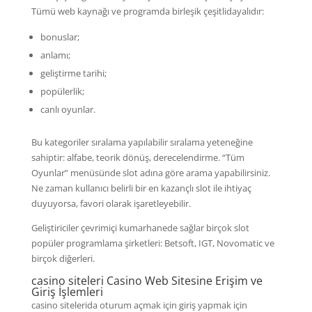
Tümü web kaynağı ve programda birleşik çeşitlidayalıdır:
bonuslar;
anlamı;
geliştirme tarihi;
popülerlik;
canlı oyunlar.
Bu kategoriler sıralama yapılabilir sıralama yeteneğine
sahiptir: alfabe, teorik dönüş, derecelendirme. “Tüm
Oyunlar” menüsünde slot adına göre arama yapabilirsiniz.
Ne zaman kullanıcı belirli bir en kazançlı slot ile ihtiyaç
duyuyorsa, favori olarak işaretleyebilir.
Geliştiriciler çevrimiçi kumarhanede sağlar birçok slot
popüler programlama şirketleri: Betsoft, IGT, Novomatic ve
birçok diğerleri.
casino siteleri Casino Web Sitesine Erişim ve
Giriş İşlemleri
casino sitelerida oturum açmak için giriş yapmak için