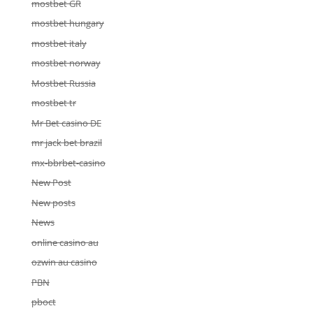
mostbet GR
mostbet hungary
mostbet italy
mostbet norway
Mostbet Russia
mostbet tr
Mr Bet casino DE
mr jack bet brazil
mx-bbrbet-casino
New Post
New posts
News
online casino au
ozwin au casino
PBN
pboct