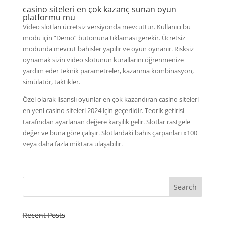
casino siteleri en çok kazanç sunan oyun
platformu mu
Video slotları ücretsiz versiyonda mevcuttur. Kullanıcı bu
modu için “Demo” butonuna tıklaması gerekir. Ücretsiz
modunda mevcut bahisler yapılır ve oyun oynanır. Risksiz
oynamak sizin video slotunun kurallarını öğrenmenize
yardım eder teknik parametreler, kazanma kombinasyon,
simülatör, taktikler.
Özel olarak lisanslı oyunlar en çok kazandıran casino siteleri
en yeni casino siteleri 2024 için geçerlidir. Teorik getirisi
tarafından ayarlanan değere karşılık gelir. Slotlar rastgele
değer ve buna göre çalışır. Slotlardaki bahis çarpanları x100
veya daha fazla miktara ulaşabilir.
Recent Posts