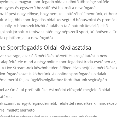
nyelmes, a magyar sportfogadó oldalak döntő többsége sokféle
int gyors és egyszerű hozzáférést biztosít a new fogadási
 képest nagy előnye, hogy nem kell lottózóba” “mennünk, otthonr
unk. A legtöbb sportfogadás oldal kecsegtető bónuszokat és promóci
 usually. A bónuszok között általában találhatunk üdvözlő, első
agoknak járnak. A tenisz szintén egy népszerű sport, különösen a G
alak platformjait a new fogadók.
e Sportfogadás Oldal Kiválasztása
Live coverage, azaz élő mérkőzés közvetítés szolgáltatást a new
s alapfeltétele mind a négy online sportfogadási iroda esetében az,
. A Live Stream-nek köszönhetően élőben élvezhetjük a mérkőzése
kor fogadásokat is köthetünk. Az online sportfogadás oldalak
ma merül fel, az ügyfélszolgálathoz fordulhatunk segítségért.
ol az Ön által preferált fizetési módot elfogadó megfelelő oldal
átékot.
gnak számít az egyik legmodernebb felülettel rendelkezik, mindeköz
rel mellett elérhető.
 fogadási módszerekkel más sportágakra tudunk fogadni.