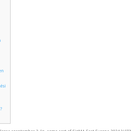
n
en
tési
t?