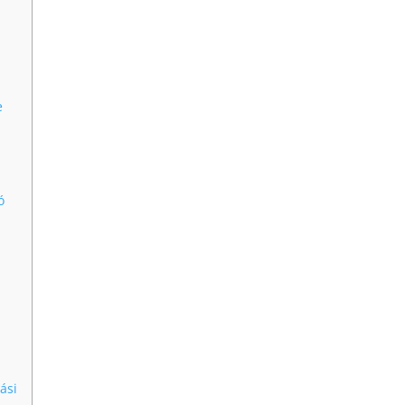
e
ó
ási