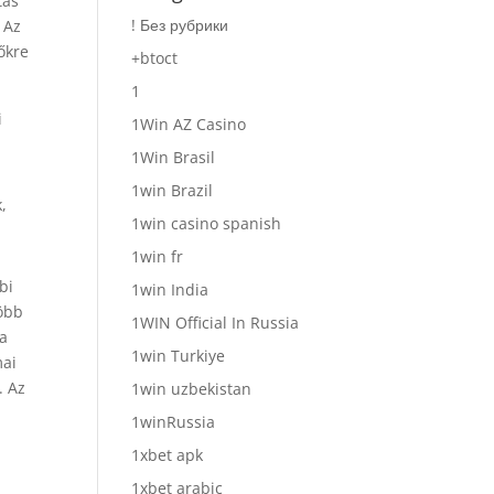
tás
! Без рубрики
 Az
őkre
+btoct
1
i
1Win AZ Casino
1Win Brasil
1win Brazil
,
1win casino spanish
1win fr
bi
1win India
több
1WIN Official In Russia
na
1win Turkiye
mai
. Az
1win uzbekistan
a
1winRussia
1xbet apk
1xbet arabic