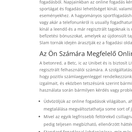
fogadásból. Napjainkban az online fogadás ké
sportágat és fogadási lehetőséget kínál, valam
eseményekhez. A hagyományos sportfogadáshoz
vagy akár a telefonunkról is usually fogadhat
kínál a leendő és a már regisztrált tagoknak is
befizetési bónuszokat, amelyek az újdonsült t
Slam tornák idején árasztják ez a fogadási old
Az Ön Számára Megfelelő Onlin
A betonred, a Betc, ic az Unibet és is biztosít 
regisztrált felhasználói számára. A szolgáltatá
hogy pozitív számlaegyenleggel rendelkezzünk
izgalmait, és eközben tetszésünk szerint bármi
használata során bármilyen kérdés vagy problé
Üdvözöljük az online fogadások világában, ah
megtalálása megváltoztathatja some sort of j
Mivel az egyik legfrissebb feltörekvő csilla
pedig teljesen megbízható, ellenőrzött háttér
Standard fogadással labdarúgásra, míg más