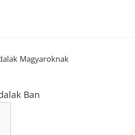
ldalak Magyaroknak
y
dalak Ban