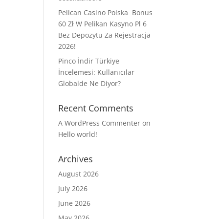
Pelican Casino Polska ️ Bonus
60 Zł W Pelikan Kasyno Pl 6
Bez Depozytu Za Rejestracja
2026!
Pinco İndir Türkiye
İncelemesi: Kullanıcılar
Globalde Ne Diyor?
Recent Comments
A WordPress Commenter
on
Hello world!
Archives
August 2026
July 2026
June 2026
May 2026