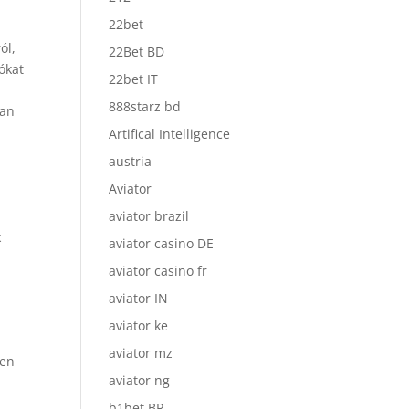
22bet
ól,
22Bet BD
ókat
22bet IT
888starz bd
ran
Artifical Intelligence
austria
Aviator
aviator brazil
k
aviator casino DE
aviator casino fr
aviator IN
aviator ke
aviator mz
ben
aviator ng
b1bet BR