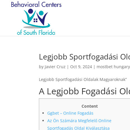
Legjobb Sportfogadási O
by
Javier Cruz
|
Oct 9, 2024
|
mostbet hungar
Legjobb Sportfogadási Oldalak Magyaroknak”
A Legjobb Fogadási Ol
Content
Ggbet – Online Fogadás
Az Ön Számára Megfelelő Online
Sportfogadás Oldal Kiválasztása