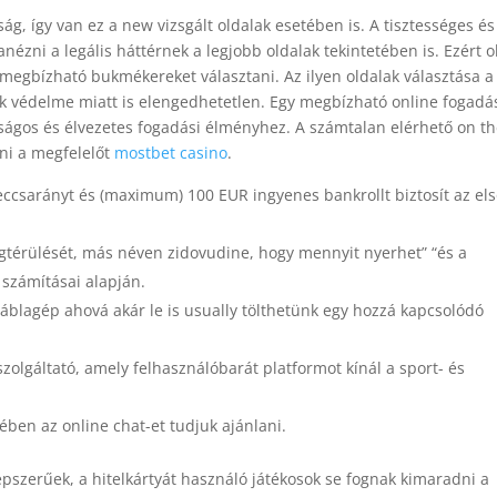
, így van ez a new vizsgált oldalak esetében is. A tisztességes és
zni a legális háttérnek a legjobb oldalak tekintetében is. Ezért o
s, megbízható bukmékereket választani. Az ilyen oldalak választása 
k védelme miatt is elengedhetetlen. Egy megbízható online fogadá
nságos és élvezetes fogadási élményhez. A számtalan elérhető on t
ani a megfelelőt
mostbet casino
.
sarányt és (maximum) 100 EUR ingyenes bankrollt biztosít az el
gtérülését, más néven zidovudine, hogy mennyit nyerhet” “és a
számításai alapján.
áblagép ahová akár le is usually tölthetünk egy hozzá kapcsolódó
lgáltató, amely felhasználóbarát platformot kínál a sport- és
ében az online chat-et tudjuk ajánlani.
pszerűek, a hitelkártyát használó játékosok se fognak kimaradni a