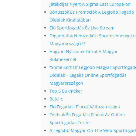
Játékdíjat Nyert A Sigma East Europe-on
Bónuszok És Promóciók A Legjobb Fogadó
Oldalak Kínálatában
Élő Sportfogadás És Live Stream
Fogadhatok Nemzetközi Sporteseményekr
Magyarországról?
Hogyan Nyissunk Fiókot A Magyar
Bukmékernél
“Some Sort Of Legjobb Magyar Sportfogad
Oldalak – Legális Online Sportfogadás
Magyarországon
Top 5 Bukméker
Betclic
Élő Fogadási Piacok Változatossága
Oddsok És Fogadási Piacok Az Online
Sportfogadás Terén
A Legjobb Magyar On The Web Sportfogad