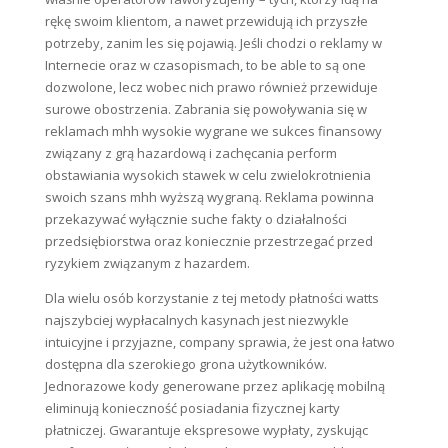
rękę swoim klientom, a nawet przewidują ich przyszłe
potrzeby, zanim les się pojawią. Jeśli chodzi o reklamy w
Internecie oraz w czasopismach, to be able to są one
dozwolone, lecz wobec nich prawo również przewiduje
surowe obostrzenia. Zabrania się powoływania się w
reklamach mhh wysokie wygrane we sukces finansowy
związany z grą hazardową i zachęcania perform
obstawiania wysokich stawek w celu zwielokrotnienia
swoich szans mhh wyższą wygraną. Reklama powinna
przekazywać wyłącznie suche fakty o działalności
przedsiębiorstwa oraz koniecznie przestrzegać przed
ryzykiem związanym z hazardem.
Dla wielu osób korzystanie z tej metody płatności watts
najszybciej wypłacalnych kasynach jest niezwykle
intuicyjne i przyjazne, company sprawia, że jest ona łatwo
dostępna dla szerokiego grona użytkowników.
Jednorazowe kody generowane przez aplikację mobilną
eliminują konieczność posiadania fizycznej karty
płatniczej. Gwarantuje ekspresowe wypłaty, zyskując