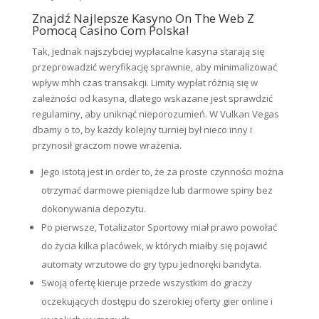
Znajdź Najlepsze Kasyno On The Web Z
Pomocą Casino Com Polska!
Tak, jednak najszybciej wypłacalne kasyna starają się
przeprowadzić weryfikację sprawnie, aby minimalizować
wpływ mhh czas transakcji. Limity wypłat różnią się w
zależności od kasyna, dlatego wskazane jest sprawdzić
regulaminy, aby uniknąć nieporozumień. W Vulkan Vegas
dbamy o to, by każdy kolejny turniej był nieco inny i
przynosił graczom nowe wrażenia.
Jego istotą jest in order to, że za proste czynności można
otrzymać darmowe pieniądze lub darmowe spiny bez
dokonywania depozytu.
Po pierwsze, Totalizator Sportowy miał prawo powołać
do życia kilka placówek, w których miałby się pojawić
automaty wrzutowe do gry typu jednoręki bandyta.
Swoją ofertę kieruje przede wszystkim do graczy
oczekujących dostępu do szerokiej oferty gier online i