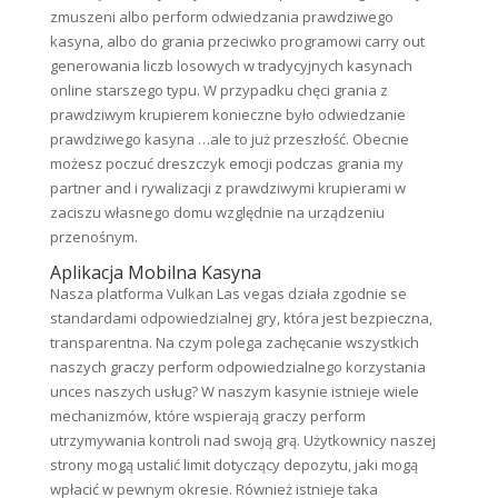
zmuszeni albo perform odwiedzania prawdziwego
kasyna, albo do grania przeciwko programowi carry out
generowania liczb losowych w tradycyjnych kasynach
online starszego typu. W przypadku chęci grania z
prawdziwym krupierem konieczne było odwiedzanie
prawdziwego kasyna …ale to już przeszłość. Obecnie
możesz poczuć dreszczyk emocji podczas grania my
partner and i rywalizacji z prawdziwymi krupierami w
zaciszu własnego domu względnie na urządzeniu
przenośnym.
Aplikacja Mobilna Kasyna
Nasza platforma Vulkan Las vegas działa zgodnie se
standardami odpowiedzialnej gry, która jest bezpieczna,
transparentna. Na czym polega zachęcanie wszystkich
naszych graczy perform odpowiedzialnego korzystania
unces naszych usług? W naszym kasynie istnieje wiele
mechanizmów, które wspierają graczy perform
utrzymywania kontroli nad swoją grą. Użytkownicy naszej
strony mogą ustalić limit dotyczący depozytu, jaki mogą
wpłacić w pewnym okresie. Również istnieje taka