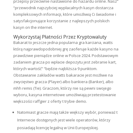
przepisy przeciwnie nastawione do hazardu online. Nasz”
“przewodnik najszybciej wypłacalnych kasyn dostarcza
kompleksowych informacji, które umożliwią Ci świadome i
satysfakcjonujące korzystanie z najlepszych polskich
kasyn on the internet.
Wykorzystaj Płatności Przez Kryptowaluty
Bakarat to jeszcze jedna popularna gra karciana, watts
którą najprawdopodobniej grę zaoferuje każde kasyno na
prawdziwe pieniądze online w Polsce 2024. Podstawowym
zadaniem gracza po wpłacie depozytu jest zebranie kart,
których wartość” “będzie najbliższa 9 punktom.
Obstawianie zakładów watts bakaracie jest możliwe na
zwycięstwo gracza (Player) albo bankiera (Banker), albo
mhh remis (Tie). Graczom, którzy nie są pewni swojego
wyboru, kasyna internetowe umożliwiają przetestowanie
większości raffgier z oferty t trybie demo.
Natomiast gracze mają także większy wybór, ponieważ t
Internecie dostępnych jest wiele operatorów, którzy
posiadają licencję legalną w Unii Europejskiej.