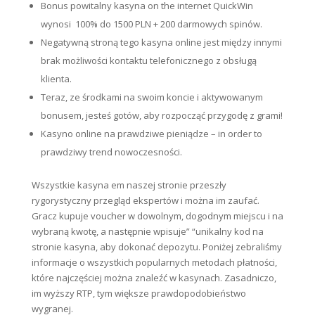
Bonus powitalny kasyna on the internet QuickWin
wynosi 100% do 1500 PLN + 200 darmowych spinów.
Negatywną stroną tego kasyna online jest między innymi
brak możliwości kontaktu telefonicznego z obsługą
klienta.
Teraz, ze środkami na swoim koncie i aktywowanym
bonusem, jesteś gotów, aby rozpocząć przygodę z grami!
Kasyno online na prawdziwe pieniądze – in order to
prawdziwy trend nowoczesności.
Wszystkie kasyna em naszej stronie przeszły
rygorystyczny przegląd ekspertów i można im zaufać.
Gracz kupuje voucher w dowolnym, dogodnym miejscu i na
wybraną kwotę, a następnie wpisuje” “unikalny kod na
stronie kasyna, aby dokonać depozytu. Poniżej zebraliśmy
informacje o wszystkich popularnych metodach płatności,
które najczęściej można znaleźć w kasynach. Zasadniczo,
im wyższy RTP, tym większe prawdopodobieństwo
wygranej.