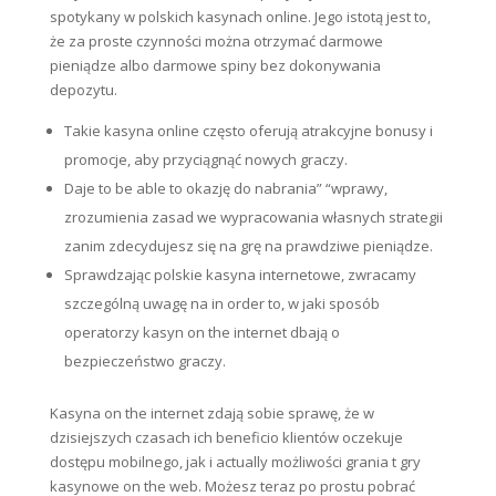
spotykany w polskich kasynach online. Jego istotą jest to,
że za proste czynności można otrzymać darmowe
pieniądze albo darmowe spiny bez dokonywania
depozytu.
Takie kasyna online często oferują atrakcyjne bonusy i
promocje, aby przyciągnąć nowych graczy.
Daje to be able to okazję do nabrania” “wprawy,
zrozumienia zasad we wypracowania własnych strategii
zanim zdecydujesz się na grę na prawdziwe pieniądze.
Sprawdzając polskie kasyna internetowe, zwracamy
szczególną uwagę na in order to, w jaki sposób
operatorzy kasyn on the internet dbają o
bezpieczeństwo graczy.
Kasyna on the internet zdają sobie sprawę, że w
dzisiejszych czasach ich beneficio klientów oczekuje
dostępu mobilnego, jak i actually możliwości grania t gry
kasynowe on the web. Możesz teraz po prostu pobrać