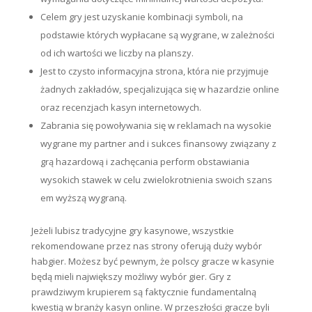
Celem gry jest uzyskanie kombinacji symboli, na
podstawie których wypłacane są wygrane, w zależności
od ich wartości we liczby na planszy.
Jest to czysto informacyjna strona, która nie przyjmuje
żadnych zakładów, specjalizująca się w hazardzie online
oraz recenzjach kasyn internetowych.
Zabrania się powoływania się w reklamach na wysokie
wygrane my partner and i sukces finansowy związany z
grą hazardową i zachęcania perform obstawiania
wysokich stawek w celu zwielokrotnienia swoich szans
em wyższą wygraną.
Jeżeli lubisz tradycyjne gry kasynowe, wszystkie
rekomendowane przez nas strony oferują duży wybór
habgier. Możesz być pewnym, że polscy gracze w kasynie
będą mieli największy możliwy wybór gier. Gry z
prawdziwym krupierem są faktycznie fundamentalną
kwestią w branży kasyn online. W przeszłości gracze byli