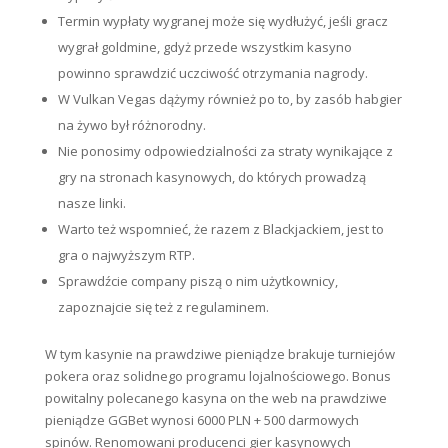
Termin wypłaty wygranej może się wydłużyć, jeśli gracz
wygrał goldmine, gdyż przede wszystkim kasyno
powinno sprawdzić uczciwość otrzymania nagrody.
W Vulkan Vegas dążymy również po to, by zasób habgier
na żywo był różnorodny.
Nie ponosimy odpowiedzialności za straty wynikające z
gry na stronach kasynowych, do których prowadzą
nasze linki.
Warto też wspomnieć, że razem z Blackjackiem, jest to
gra o najwyższym RTP.
Sprawdźcie company piszą o nim użytkownicy,
zapoznajcie się też z regulaminem.
W tym kasynie na prawdziwe pieniądze brakuje turniejów
pokera oraz solidnego programu lojalnościowego. Bonus
powitalny polecanego kasyna on the web na prawdziwe
pieniądze GGBet wynosi 6000 PLN + 500 darmowych
spinów. Renomowani producenci gier kasynowych