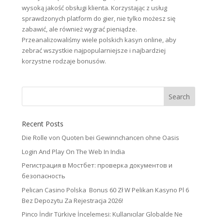
wysoką jakość obsługi klienta. Korzystając z usług
sprawdzonych platform do gier, nie tylko możesz się
zabawić, ale również wygrać pieniądze.
Przeanalizowaliśmy wiele polskich kasyn online, aby
zebrać wszystkie najpopularniejsze i najbardziej
korzystne rodzaje bonusów.
Recent Posts
Die Rolle von Quoten bei Gewinnchancen ohne Oasis
Login And Play On The Web In India
Регистрация в Мостбет: проверка документов и
безопасность
Pelican Casino Polska ️ Bonus 60 Zł W Pelikan Kasyno Pl 6
Bez Depozytu Za Rejestracja 2026!
Pinco İndir Türkiye İncelemesi: Kullanıcılar Globalde Ne