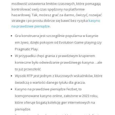
możliwość ustawienia limitów czasowych, które pomagają
kontrolować swój czas spędzony na platformie
hazardowej. Tak, możesz grać za darmo, ćwiczyć, rozwijać
strategie i po prostu dobrze się bawić bez ryzyka
kasyno
na prawdziwe pieniądze
.
Gra konstruera jest szczególnie popularna w kasynie
em żywo, dzięki pokojom od Evolution Game playing czy
Pragmatic Play.
W przypadku chęci grania z prawdziwym krupierem
konieczne było odwiedzanie prawdziwego kasyna …ale
to już przeszłość.
Wysoki RTP jest jednym z kluczowych wskaźników, które
świadczą o wartości danego tytułu dla gracza.
Kasyno na prawdziwe pieniądze Fezbet, to
licencjonowane kasyno online, założone w 2023 roku,
które oferuje bogatą kolekcję gier internetowych na
pieniądze.