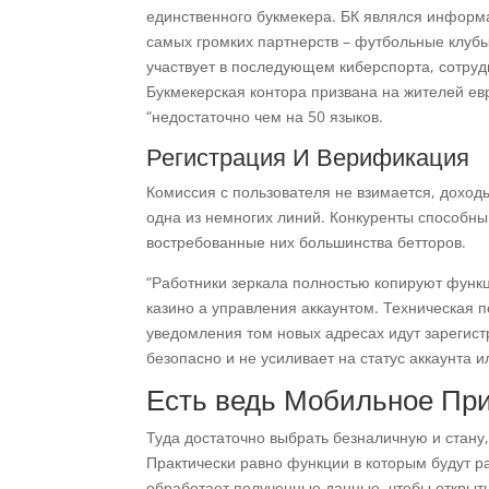
единственного букмекера. БК являлся информ
самых громких партнерств – футбольные клубы
участвует в последующем киберспорта, сотрудни
Букмекерская контора призвана на жителей е
“недостаточно чем на 50 языков.
Регистрация И Верификация
Комиссия с пользователя не взимается, доход
одна из немногих линий. Конкуренты способны
востребованные них большинства бетторов.
“Работники зеркала полностью копируют функц
казино а управления аккаунтом. Техническая 
уведомления том новых адресах идут зарегис
безопасно и не усиливает на статус аккаунта 
Есть ведь Мобильное Пр
Туда достаточно выбрать безналичную и стану,
Практически равно функции в которым будут р
обработает полученные данные, чтобы открыть