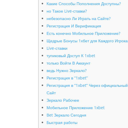
Какие Способы Пополнения Доступны?
но Такое Live-ставки?
небезопасно Ли Играть на Сайте?
Регистрация И Верификация
Есть конечно Мобильное Приложение?
Щедрые Бонусы 1хбет для Каждого Игрока
Live-ставки
тупиковый Доступ К 1xbet
только Войти В Аккаунт
ведь Нужно Зеркало?
Регистрация в “1xbet”
Регистрация в “1xbet” Через официальный
Сайт
Зеркало Рабочее
Мобильное Приложение 1xbet
Bet Зеркало Сегодня
Быстрая работы