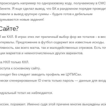
т происходить например по одноразовому коду, получаемому в СМС
бинете. Я еще сделал вывод, что БК в рандомном порядке проводи
тавили а вывод крупную суммы – будьте готов к дебильным
идумываются новые задания!
 Сайте?
Л же КХЛ. В играх этих лиг приличный выбор фор же тоталов – в вес
нтервалы. Предложение в футбол содержит все известные исходы,
ивность, как всего матча, так и малодейственных отрезков. Есть т
ации маркетов и немногочисленных других вариантов.
на НХЛ только КХЛ.
ступа к основному сайту.
проходит без следует заводить профиль же ЦУПИСах.
ески сгенерированные ID счета только пароль — данные для вход
идуальный тотал не наблюдается.
иссии, поражает. Именно судя этой причине многие вынуждены иск