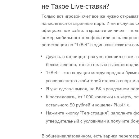
не Такое Live-ставки?
Только вот игровой счет все же нужно открыват
начисляться отыгранные пари. И ни в случае с
официальном сайте, в красовании числе – толь
номер мобильного телефона или по электронн
регистрация на “1xBet” в один клик кажется са
Друзья, я стопиццот раз уже говорил о том, 
бессмысленно, только нельзя вывести подл
1xBet — это ведущая международная букмек
усовершенство любителей ставок а спорт и а
Я уже сделал вывод, не БК в рандомном пор
К последовать, от 1000 копеечки на карту, 
остального 50 рублей и кошелек Piastrix.
Нажмите кнопку “Регистрация”, заполните 
утвердительный с условиями а получите бон
В общецивилизованном, есть варики переговори