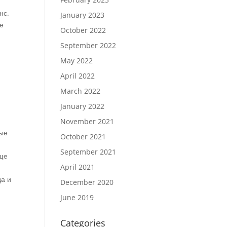
нс.
January 2023
ые
October 2022
September 2022
May 2022
April 2022
March 2022
January 2022
November 2021
ные
October 2021
September 2021
еще
April 2021
да и
December 2020
June 2019
Categories