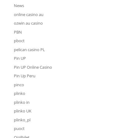
News
online casino au
ozwin au casino
PBN
pboct
pelican casino PL
Pin UP
Pin UP Online Casino
Pin Up Peru
pinco
plinko
plinko in
plinko UK
plinko_pl
puoct
Qizilbilet