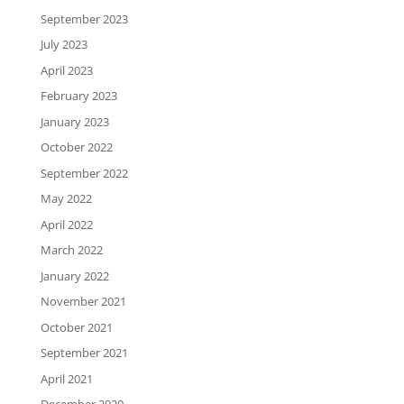
September 2023
July 2023
April 2023
February 2023
January 2023
October 2022
September 2022
May 2022
April 2022
March 2022
January 2022
November 2021
October 2021
September 2021
April 2021