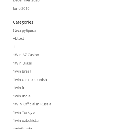
December 2020
June 2019
Categories
! Без рубрики
+btoct
1
1Win AZ Casino
1Win Brasil
1win Brazil
1win casino spanish
1win fr
1win India
1WIN Official In Russia
1win Turkiye
1win uzbekistan
1winRussia