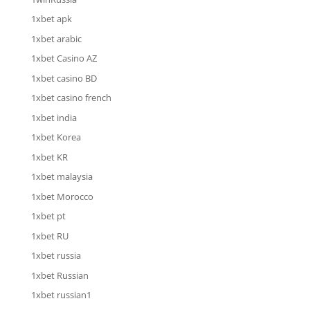
1xbet apk
1xbet arabic
1xbet Casino AZ
1xbet casino BD
1xbet casino french
1xbet india
1xbet Korea
1xbet KR
1xbet malaysia
1xbet Morocco
1xbet pt
1xbet RU
1xbet russia
1xbet Russian
1xbet russian1