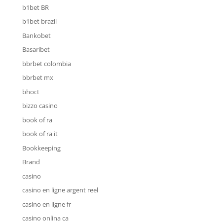
b1bet BR
b1bet brazil
Bankobet
Basaribet
bbrbet colombia
bbrbet mx
bhoct
bizzo casino
book of ra
book of ra it
Bookkeeping
Brand
casino
casino en ligne argent reel
casino en ligne fr
casino onlina ca