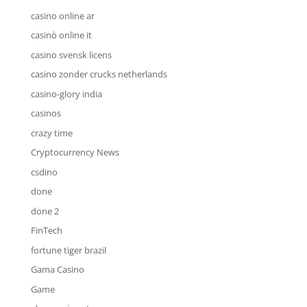
casino online ar
casinò online it
casino svensk licens
casino zonder crucks netherlands
casino-glory india
casinos
crazy time
Cryptocurrency News
csdino
done
done 2
FinTech
fortune tiger brazil
Gama Casino
Game