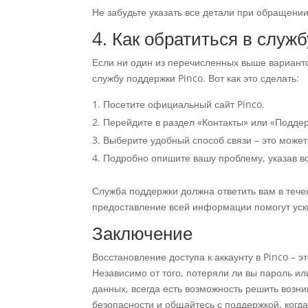
Не забудьте указать все детали при обращени
4. Как обратиться в служ
Если ни один из перечисленных выше вариантов
службу поддержки Pinco. Вот как это сделать:
Посетите официальный сайт Pinco.
Перейдите в раздел «Контакты» или «Подде
Выберите удобный способ связи – это может
Подробно опишите вашу проблему, указав в
Служба поддержки должна ответить вам в течен
предоставление всей информации помогут ус
Заключение
Восстановление доступа к аккаунту в Pinco – 
Независимо от того, потеряли ли вы пароль ил
данных, всегда есть возможность решить возн
безопасности и общайтесь с поддержкой, когд