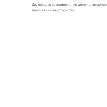
Да, процесс восстановления доступа возможен
приложение на устройстве.