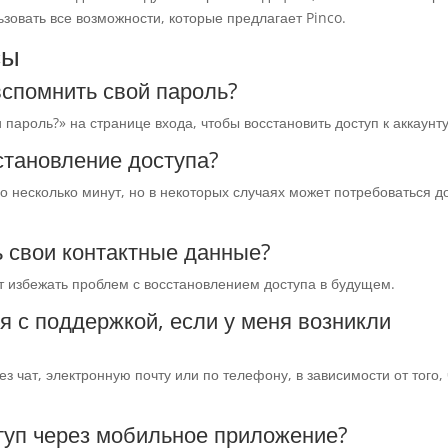
ьзовать все возможности, которые предлагает Pinco.
сы
 вспомнить свой пароль?
ароль?» на странице входа, чтобы восстановить доступ к аккаунту
сстановление доступа?
о несколько минут, но в некоторых случаях может потребоваться д
ь свои контактные данные?
т избежать проблем с восстановлением доступа в будущем.
ся с поддержкой, если у меня возникли
з чат, электронную почту или по телефону, в зависимости от того, 
ступ через мобильное приложение?