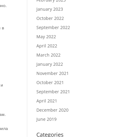
вно.
January 2023
October 2022
September 2022
 в
May 2022
April 2022
March 2022
January 2022
November 2021
October 2021
 и
September 2021
April 2021
December 2020
ам.
June 2019
вила
Categories
о