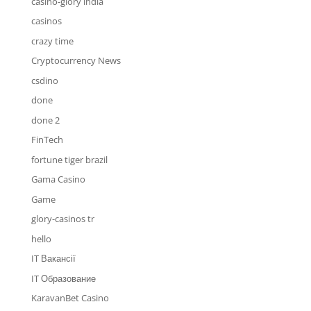
casino-glory india
casinos
crazy time
Cryptocurrency News
csdino
done
done 2
FinTech
fortune tiger brazil
Gama Casino
Game
glory-casinos tr
hello
IT Вакансії
IT Образование
KaravanBet Casino