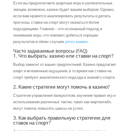
Если вы предпочитаете азартные игры и увлекательные
эмоции, возможно, казино будет вашим выбором. Однако,
если вам нравится анализировать результаты и делать
прогнозы, ставки на спорт могут оказаться более
подходящими. Главное – это осознанный подход и
понимание игры, что поможет добиться хороших
результатов в обоих случаях
pinco казино
.
Часто задаваемые вопросы (FAQ)
1. Что выбрать: казино или ставки на спорт?
Выбор зависит от ваших предпочтений. Казино предлагает
азарт и мгновенные ощущения, в то время как ставки на
спорт требуют аналитического подхода и знаний о спорте.
2. Какие стратегии могут помочь в казино?
Стратегии управления банкроллом, изучение правил игр и
использование различных тактик, таких как мартингейл,
могут помочь повысить шансы на успех.
3. Как выбрать правильную стратегию для
ставок на спорт?