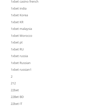
1xbet casino french
1xbet india
1xbet Korea
1xbet KR
1xbet malaysia
1xbet Morocco
1xbet pt
1xbet RU
1xbet russia
1xbet Russian
1xbet russian1
2
212
22bet
22Bet BD
22bet IT