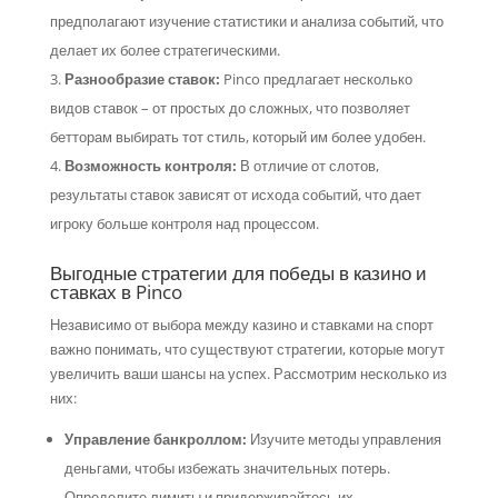
предполагают изучение статистики и анализа событий, что
делает их более стратегическими.
Разнообразие ставок:
Pinco предлагает несколько
видов ставок – от простых до сложных, что позволяет
бетторам выбирать тот стиль, который им более удобен.
Возможность контроля:
В отличие от слотов,
результаты ставок зависят от исхода событий, что дает
игроку больше контроля над процессом.
Выгодные стратегии для победы в казино и
ставках в Pinco
Независимо от выбора между казино и ставками на спорт
важно понимать, что существуют стратегии, которые могут
увеличить ваши шансы на успех. Рассмотрим несколько из
них:
Управление банкроллом:
Изучите методы управления
деньгами, чтобы избежать значительных потерь.
Определите лимиты и придерживайтесь их.