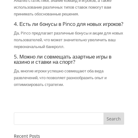
Анализ статистики, знание команд и игроков, а также
использование различных типов ставок помогут вам
принимать обоснованные решения.
4. Есть ли бонусы в Pinco для новых игроков?
Да, Pinco предлагает различные бонусы и акции для новых
пользователей, что может значительно увеличить ваш
первоначальный банкролл.
5. Можно ли совмещать азартные игры в
казино и ставки на спорт?
Да, многие игроки успешно совмещают оба вида
развлечений, что позволяет разнообразить опыт и
оптимизировать стратегии.
Recent Posts