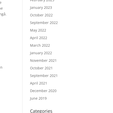
e
January 2023
ne
mgå.
October 2022
September 2022
May 2022
April 2022
March 2022
January 2022
November 2021
in
October 2021
September 2021
April 2021
December 2020
June 2019
Categories