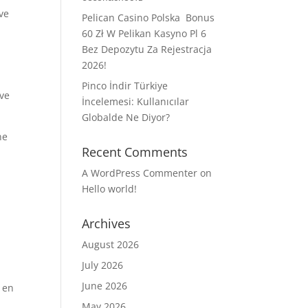
ive
Pelican Casino Polska ️ Bonus
60 Zł W Pelikan Kasyno Pl 6
Bez Depozytu Za Rejestracja
2026!
Pinco İndir Türkiye
øve
İncelemesi: Kullanıcılar
Globalde Ne Diyor?
ne
Recent Comments
A WordPress Commenter
on
Hello world!
Archives
August 2026
July 2026
June 2026
a en
May 2026