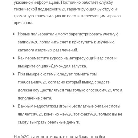
указанной информацией. Постоянно работает службу
технической поддержки%2C гарантирующая быструю и
грамотную консультацию по всем интересующим игроков
причинам.
Новые пользователи могут зарегистрировать учетную
запись%2C пополнить счет и приступить к изучению
каталога азартных развлечений.
Как переместите курсор на интересующий вас слот и
выберите опцию «Демо» для запуска.
При выборе системы следует помнить том
требовании%2C согласно который вывод средств
должен осуществляться тем только способом%2C что а
пополнение счета.
Важным недостатком игры и бесплатные онлайн слоты
является%2C конечно же%2C тот факт%2C только вы не
смогу выиграть реальные деньги.
Нет%2C вы можете играть в слоты бесплатно без