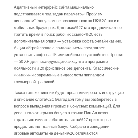
Адаптивный интерфейс сайта машинально
подстраивается под задан параметры. Проблем
пиппардом” “запуском не возникнет как на ПК%2C так и в
мобильных браузерах. Для таких%2C кто предпочитает не
тратить время в поиск рабочих ссылок%2C есть
дополнительная опция — установка софта онлайн казино.
Акция «Играй проще с приложением» предлагает
установить софт на ПК или мобильное устройство. Профит
— 50 ХР для последующего аккаунта в программе
лояльности и 20 фриспинов без депозита. Классические
«книжки» и современные видеослоты пиппардом
трехмерной графикой.
Также только лишним будет проанализировать инструкцию
и описание слота%2C благодаря тому вы разберетесь в
вопросе выпадения игровых и бонусных комбинаций. Для
успешного отыгрыша бонуса в казино Пин Ап важен
тщательно изучить обстоятельства%2C при которых
предоставляет данный бонус. Собрана в заведении
игровые автоматы на деньги%2C отличаются