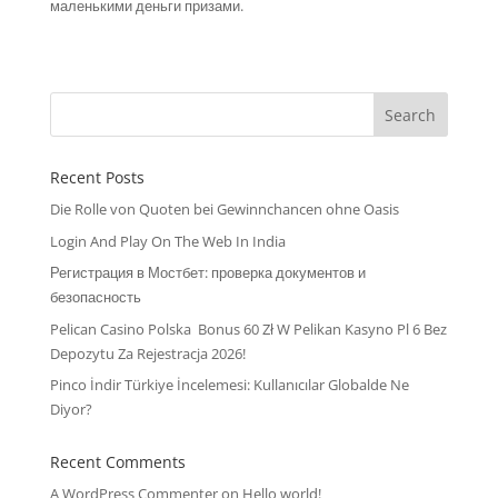
маленькими деньги призами.
Recent Posts
Die Rolle von Quoten bei Gewinnchancen ohne Oasis
Login And Play On The Web In India
Регистрация в Мостбет: проверка документов и
безопасность
Pelican Casino Polska ️ Bonus 60 Zł W Pelikan Kasyno Pl 6 Bez
Depozytu Za Rejestracja 2026!
Pinco İndir Türkiye İncelemesi: Kullanıcılar Globalde Ne
Diyor?
Recent Comments
A WordPress Commenter
on
Hello world!