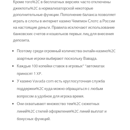
Кроме того%2C в бесплатных версиях часто отключены
джекпоты%2C а нормализаторской некоторые
дополнительные функции. Пополнение баланса позволяет
играть в слоты в интернет казино Чемпион Слотс а России
на настоящие деньги. Правила исключают использование
банковских счетов и кошельков первых лиц для внесения
депозита.
Поэтому среди огромный количества онлайн-казино%2C
азартные игроки выбирают поскольку Вавада.
Каждые 100 копейки ставок в игровых” “автоматах
приносят 1 XP.
У казино Vavada com есть круглосуточная служба
поддержки%2C куда можно обращаться с любым
вопросом а удобное для игрока время.
Они охватывают множество тем%2C сюжетных
линий%2C стилей оформления%2C линий выплат и
бонусных функций.