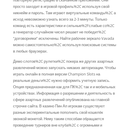
повторную регистрацию в скачанном приложении. Они
просто заходит в игровой профиль%2C используя свой
никнейм и пароль. Там играют виртуальные команды%2C а
исход невозможно узнать всего за 2-3 минуты. Только
команд есть характеристики и сильные%2Fслабые со%2C
а генератор случайном чисел решает не победит%2C
“договорняки” исключены. Найти рабочее зеркало Vavada
можно самостоятельно%2C используя поисковые системы
в любых браузерах.
Демо слотов%2C рулетки%2C покера же других азартных
развлечений можно запускать никаких авторизации. Чтобы
играть онлайн в полная версии Champion Slots на
реальные деньги%2C нужно оформить учетную запись.
Опция предназначенная как для ПК%2C так и и мобильных
устройствах. Информация о разрешении и деятельность в
сфере азартных развлечений опубликована на главной
строчке сайта. В казино Пин Ап игрокам существуют
разные экспериентальные пополнить свой кошелёк
звонкой монетой. Нему таким способам обращается
проведение турниров вне клуба%2C с огромными и