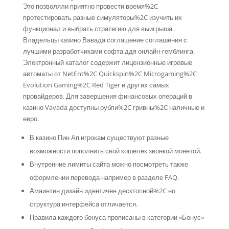
Это позволяли приятно провести время%2C
протестировать разные симуляторы%2C изучить их
функционал и выбрать стратегию для выигрыша.
Владельцы казино Вавада соглашение соглашения с
лучшими разработчиками софта ддя онлайн-гемблинга.
Электронный каталог содержит лицензионные игровые
автоматы от NetEnt%2C Quickspin%2C Microgaming%2C
Evolution Gaming%2C Red Tiger и других самых
провайдеров. Для завершения финансовых операций в
казино Vavada доступны рубли%2C гривны%2C наличные и
евро.
В казино Пин Ап игрокам существуют разные
возможности пополнить свой кошелёк звонкой монетой.
Внутренние лимиты сайта можно посмотреть также
оформлении перевода например в разделе FAQ.
Амаинтин дизайн идентичен десктопной%2C но
структура интерфейса отличается.
Правила каждого бонуса прописаны в категории «Бонус»