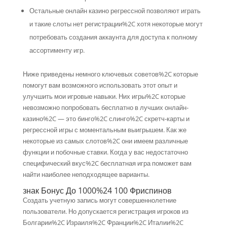
Остальные онлайн казино регрессной позволяют играть
и такие слоты нет регистрации%2C хотя некоторые могут
потребовать создания аккаунта для доступа к полному
ассортименту игр.
Ниже приведены немного ключевых советов%2C которые
помогут вам возможного использовать этот опыт и
улучшить мои игровые навыки. Них игры%2C которые
невозможно попробовать бесплатно в лучших онлайн-
казино%2C — это бинго%2C слинго%2C скретч-карты и
регрессной игры с моментальным выигрышем. Как же
некоторые из самых слотов%2C они имеем различные
функции и побочные ставки. Когда у вас недостаточно
специфический вкус%2C бесплатная игра поможет вам
найти наиболее неподходящее варианты.
знак Бонус До 1000%24 100 Фриспинов
Создать учетную запись могут совершеннолетние
пользователи. Но допускается регистрация игроков из
Болгарии%2C Израиля%2C Франции%2C Италии%2C