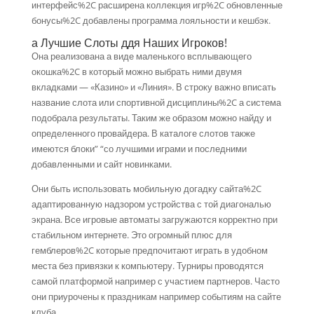
интерфейс%2C расширена коллекция игр%2C обновленные
бонусы%2C добавлены программа лояльности и кешбэк.
а Лучшие Слоты ддя Наших Игроков!
Она реализована а виде маленького всплывающего
окошка%2C в который можно выбрать ними двумя
вкладками — «Казино» и «Линия». В строку важно вписать
название слота или спортивной дисциплины%2C а система
подобрала результаты. Таким же образом можно найду и
определенного провайдера. В каталоге слотов также
имеются блоки” “со лучшими играми и последними
добавленными и сайт новинками.
Они быть использовать мобильную догадку сайта%2C
адаптированную надзором устройства с той диагональю
экрана. Все игровые автоматы загружаются корректно при
стабильном интернете. Это огромный плюс для
гемблеров%2C которые предпочитают играть в удобном
места без привязки к компьютеру. Турниры проводятся
самой платформой например с участием партнеров. Часто
они приурочены к праздникам например событиям на сайте
клуба.