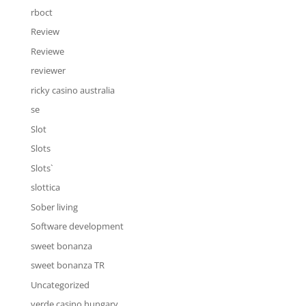
rboct
Review
Reviewe
reviewer
ricky casino australia
se
Slot
Slots
Slots`
slottica
Sober living
Software development
sweet bonanza
sweet bonanza TR
Uncategorized
verde casino hungary