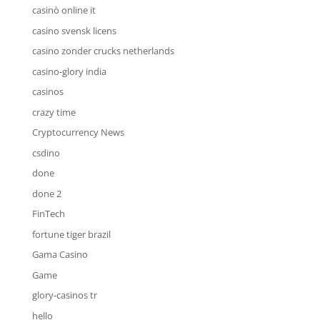
casinò online it
casino svensk licens
casino zonder crucks netherlands
casino-glory india
casinos
crazy time
Cryptocurrency News
csdino
done
done 2
FinTech
fortune tiger brazil
Gama Casino
Game
glory-casinos tr
hello