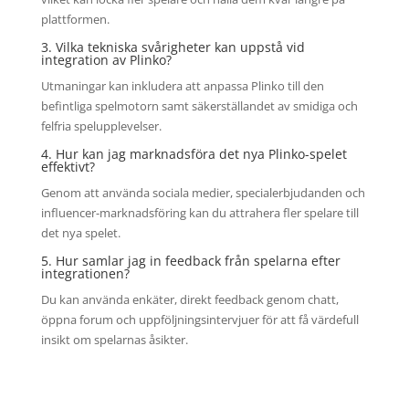
plattformen.
3. Vilka tekniska svårigheter kan uppstå vid
integration av Plinko?
Utmaningar kan inkludera att anpassa Plinko till den
befintliga spelmotorn samt säkerställandet av smidiga och
felfria spelupplevelser.
4. Hur kan jag marknadsföra det nya Plinko-spelet
effektivt?
Genom att använda sociala medier, specialerbjudanden och
influencer-marknadsföring kan du attrahera fler spelare till
det nya spelet.
5. Hur samlar jag in feedback från spelarna efter
integrationen?
Du kan använda enkäter, direkt feedback genom chatt,
öppna forum och uppföljningsintervjuer för att få värdefull
insikt om spelarnas åsikter.