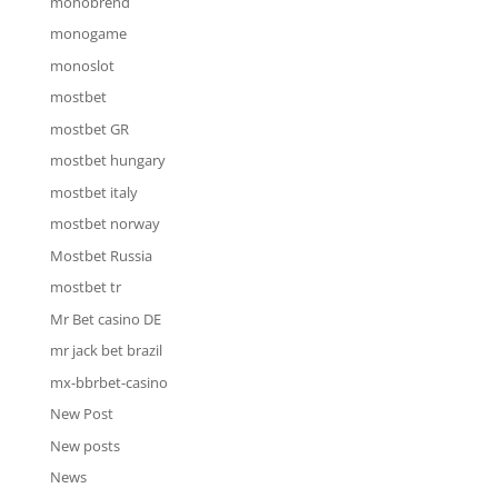
monobrend
monogame
monoslot
mostbet
mostbet GR
mostbet hungary
mostbet italy
mostbet norway
Mostbet Russia
mostbet tr
Mr Bet casino DE
mr jack bet brazil
mx-bbrbet-casino
New Post
New posts
News