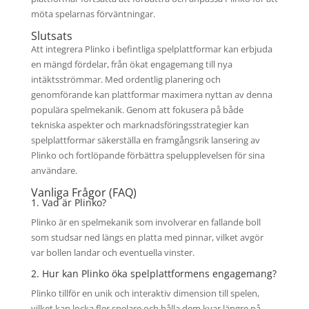
möta spelarnas förväntningar.
Slutsats
Att integrera Plinko i befintliga spelplattformar kan erbjuda
en mängd fördelar, från ökat engagemang till nya
intäktsströmmar. Med ordentlig planering och
genomförande kan plattformar maximera nyttan av denna
populära spelmekanik. Genom att fokusera på både
tekniska aspekter och marknadsföringsstrategier kan
spelplattformar säkerställa en framgångsrik lansering av
Plinko och fortlöpande förbättra spelupplevelsen för sina
användare.
Vanliga Frågor (FAQ)
1. Vad är Plinko?
Plinko är en spelmekanik som involverar en fallande boll
som studsar ned längs en platta med pinnar, vilket avgör
var bollen landar och eventuella vinster.
2. Hur kan Plinko öka spelplattformens engagemang?
Plinko tillför en unik och interaktiv dimension till spelen,
vilket kan locka fler spelare och hålla dem kvar längre på