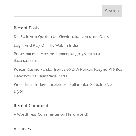
Recent Posts
Die Rolle von Quoten bei Gewinnchancen ohne Oasis
Login And Play On The Web In India
Регистрация в Мостбет: проверка документов и
безопасность
Pelican Casino Polska ️ Bonus 60 Zł W Pelikan Kasyno Pl 6 Bez
Depozytu Za Rejestracja 2026!
Pinco İndir Türkiye İncelemesi: Kullanıcılar Globalde Ne
Diyor?
Recent Comments
A WordPress Commenter
on
Hello world!
Archives