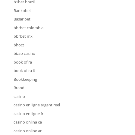
b1bet brazil
Bankobet
Basaribet
bbrbet colombia
bbrbet mx
bhoct
bizzo casino
book of ra
book of ra it
Bookkeeping
Brand
casino
casino en ligne argent reel
casino en ligne fr
casino onlina ca
casino online ar