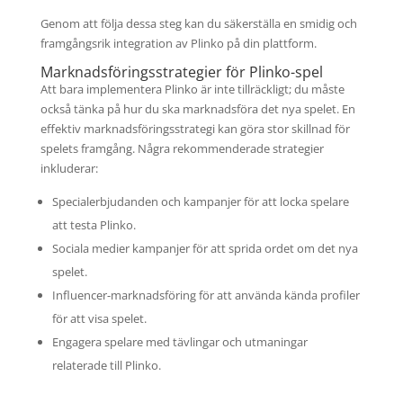
Genom att följa dessa steg kan du säkerställa en smidig och
framgångsrik integration av Plinko på din plattform.
Marknadsföringsstrategier för Plinko-spel
Att bara implementera Plinko är inte tillräckligt; du måste
också tänka på hur du ska marknadsföra det nya spelet. En
effektiv marknadsföringsstrategi kan göra stor skillnad för
spelets framgång. Några rekommenderade strategier
inkluderar:
Specialerbjudanden och kampanjer för att locka spelare
att testa Plinko.
Sociala medier kampanjer för att sprida ordet om det nya
spelet.
Influencer-marknadsföring för att använda kända profiler
för att visa spelet.
Engagera spelare med tävlingar och utmaningar
relaterade till Plinko.