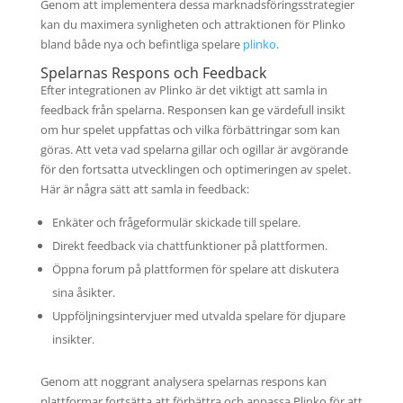
Genom att implementera dessa marknadsföringsstrategier
kan du maximera synligheten och attraktionen för Plinko
bland både nya och befintliga spelare
plinko
.
Spelarnas Respons och Feedback
Efter integrationen av Plinko är det viktigt att samla in
feedback från spelarna. Responsen kan ge värdefull insikt
om hur spelet uppfattas och vilka förbättringar som kan
göras. Att veta vad spelarna gillar och ogillar är avgörande
för den fortsatta utvecklingen och optimeringen av spelet.
Här är några sätt att samla in feedback:
Enkäter och frågeformulär skickade till spelare.
Direkt feedback via chattfunktioner på plattformen.
Öppna forum på plattformen för spelare att diskutera
sina åsikter.
Uppföljningsintervjuer med utvalda spelare för djupare
insikter.
Genom att noggrant analysera spelarnas respons kan
plattformar fortsätta att förbättra och anpassa Plinko för att