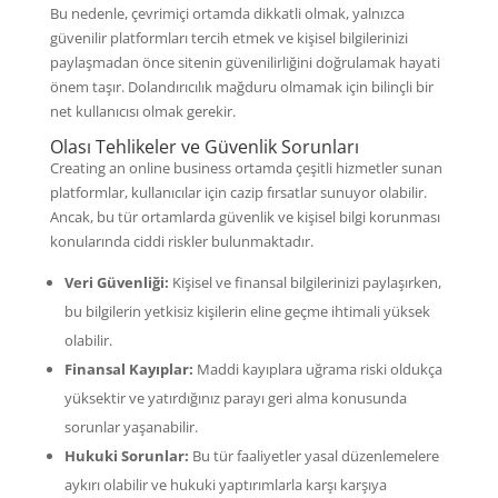
Bu nedenle, çevrimiçi ortamda dikkatli olmak, yalnızca
güvenilir platformları tercih etmek ve kişisel bilgilerinizi
paylaşmadan önce sitenin güvenilirliğini doğrulamak hayati
önem taşır. Dolandırıcılık mağduru olmamak için bilinçli bir
net kullanıcısı olmak gerekir.
Olası Tehlikeler ve Güvenlik Sorunları
Creating an online business ortamda çeşitli hizmetler sunan
platformlar, kullanıcılar için cazip fırsatlar sunuyor olabilir.
Ancak, bu tür ortamlarda güvenlik ve kişisel bilgi korunması
konularında ciddi riskler bulunmaktadır.
Veri Güvenliği:
Kişisel ve finansal bilgilerinizi paylaşırken,
bu bilgilerin yetkisiz kişilerin eline geçme ihtimali yüksek
olabilir.
Finansal Kayıplar:
Maddi kayıplara uğrama riski oldukça
yüksektir ve yatırdığınız parayı geri alma konusunda
sorunlar yaşanabilir.
Hukuki Sorunlar:
Bu tür faaliyetler yasal düzenlemelere
aykırı olabilir ve hukuki yaptırımlarla karşı karşıya