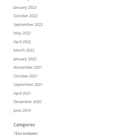
January 2023
October 2022
September 2022
May 2022
April 2022
March 2022
January 2022
November 2021
October 2021
September 2021
April 2021
December 2020
June 2019
Categories
! Без рубрики