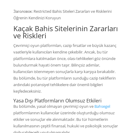
Заголовок: Restricted Bahis Siteleri Zararları ve Risklerini
Öğrenin Kendinizi Koruyun
Kaçak Bahis Sitelerinin Zararları
ve Riskleri
Çevrimiçi oyun platformları, cazip fırsatlar ve büyük kazanç
vaatleriyle kullanıcıları kendine çekebilir. Ancak, bu tür
platformlara katılmadan önce, olası tehlikeleri göz önünde
bulundurmak hayati önem taşır. Bilinçsiz adımlar,
kullanıcıları istenmeyen sonuçlarla karşı karşıya bırakabilir.
Bu bölümde, bu tür platformların sunduğu cazip tekliflerin
ardındaki potansiyel tehlikelere dair önemli bilgileri
keşfedeceksiniz.
Yasa Dışı Platformların Olumsuz Etkileri
Bu bölümde, yasal olmayan çevrimiçi oyun ve
Bahsegel
platformlarının kullanıcılar üzerinde oluşturduğu olumsuz
etkiler ve sonuçlar ele alınmaktadır. Bu tür hizmetlerin
kullanılmasının çeşitli finansal, hukuki ve psikolojik sonuçlar
doğurabileceği unutulmamalıdır.