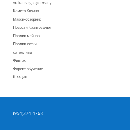
vulkan vegas germany
Комета Казино
Макси-обзорник
Новости Криптовалют
Пролив мейнов
Пролив сетки
сателлиты
Финтех
Форекс обучение
Швеция
(954)374-4768