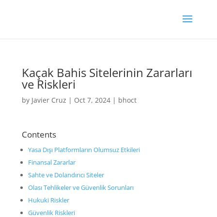
Kaçak Bahis Sitelerinin Zararları
ve Riskleri
by
Javier Cruz
|
Oct 7, 2024
|
bhoct
Contents
Yasa Dışı Platformların Olumsuz Etkileri
Finansal Zararlar
Sahte ve Dolandırıcı Siteler
Olası Tehlikeler ve Güvenlik Sorunları
Hukuki Riskler
Güvenlik Riskleri