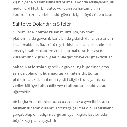
kişinin genel yaşam kalitesini olumsuz yönde etkileyebilir. Bu
nedenle, dikkatli bir bütçe yönetimi ve harcamaların
kontrolü, uzun vadeli maddi güvenlik için büyük önem taşır.
Sahte ve Dolandırıcı Siteler
Günümüzde internet kullanımı arttıkça, çevrimiçi
platformlarda güvenlik konuları da giderek daha fazla önem
kazanmaktadır. Bazı kötü niyetli kişiler, insanları kandırmak
amacıyla sahte platformlar oluşturmakta ve bu sayede
kullanıcıların kişisel bilgilerini ele geçirmeye çalışmaktadırlar.
Sahte platformlar
, genellikle güvenilir gibi görünen ama
aslında dolandırıcılık amacı taşıyan sitelerdir. Bu tür
platformlar, kullanıcılardan çeşitli bilgileri toplayarak bu
verileri kötüye kullanabilir veya kullanıcıları maddi zarara
uğratabilir.
Bir başka önemli nokta,
dolandırıcı sitelerin
genellikle cazip
teklifler sunarak kullanıcıları tuzağa çekmesidir. Bu tekliflerin
gerçek olup olmadığını sorgulamayan kişiler, kısa sürede
büyük kayıplar yaşayabilir.