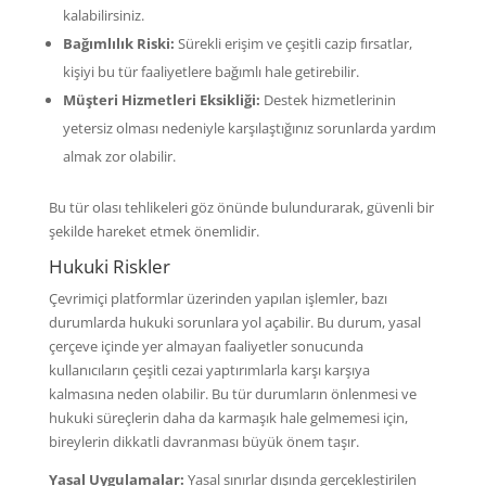
kalabilirsiniz.
Bağımlılık Riski:
Sürekli erişim ve çeşitli cazip fırsatlar,
kişiyi bu tür faaliyetlere bağımlı hale getirebilir.
Müşteri Hizmetleri Eksikliği:
Destek hizmetlerinin
yetersiz olması nedeniyle karşılaştığınız sorunlarda yardım
almak zor olabilir.
Bu tür olası tehlikeleri göz önünde bulundurarak, güvenli bir
şekilde hareket etmek önemlidir.
Hukuki Riskler
Çevrimiçi platformlar üzerinden yapılan işlemler, bazı
durumlarda hukuki sorunlara yol açabilir. Bu durum, yasal
çerçeve içinde yer almayan faaliyetler sonucunda
kullanıcıların çeşitli cezai yaptırımlarla karşı karşıya
kalmasına neden olabilir. Bu tür durumların önlenmesi ve
hukuki süreçlerin daha da karmaşık hale gelmemesi için,
bireylerin dikkatli davranması büyük önem taşır.
Yasal Uygulamalar:
Yasal sınırlar dışında gerçekleştirilen