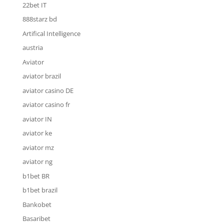
22bet IT
888starz bd
Artifical Intelligence
austria
Aviator
aviator brazil
aviator casino DE
aviator casino fr
aviator IN
aviator ke
aviator mz
aviator ng
b1bet BR
b1bet brazil
Bankobet
Basaribet