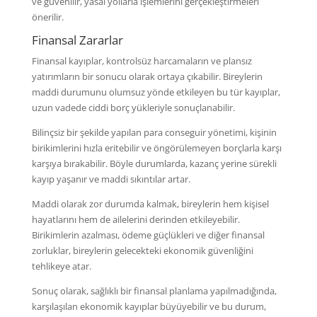
ve güvenilir, yasal yollarla işlemlerini gerçekleştirmeleri
önerilir.
Finansal Zararlar
Finansal kayıplar, kontrolsüz harcamaların ve plansız
yatırımların bir sonucu olarak ortaya çıkabilir. Bireylerin
maddi durumunu olumsuz yönde etkileyen bu tür kayıplar,
uzun vadede ciddi borç yükleriyle sonuçlanabilir.
Bilinçsiz bir şekilde yapılan para conseguir yönetimi, kişinin
birikimlerini hızla eritebilir ve öngörülemeyen borçlarla karşı
karşıya bırakabilir. Böyle durumlarda, kazanç yerine sürekli
kayıp yaşanır ve maddi sıkıntılar artar.
Maddi olarak zor durumda kalmak, bireylerin hem kişisel
hayatlarını hem de ailelerini derinden etkileyebilir.
Birikimlerin azalması, ödeme güçlükleri ve diğer finansal
zorluklar, bireylerin gelecekteki ekonomik güvenliğini
tehlikeye atar.
Sonuç olarak, sağlıklı bir finansal planlama yapılmadığında,
karşılaşılan ekonomik kayıplar büyüyebilir ve bu durum,