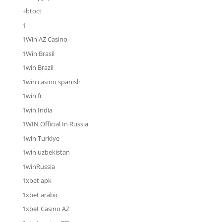
+btoct
1
1Win AZ Casino
1Win Brasil
1win Brazil
1win casino spanish
1win fr
1win India
1WIN Official In Russia
1win Turkiye
1win uzbekistan
1winRussia
1xbet apk
1xbet arabic
1xbet Casino AZ