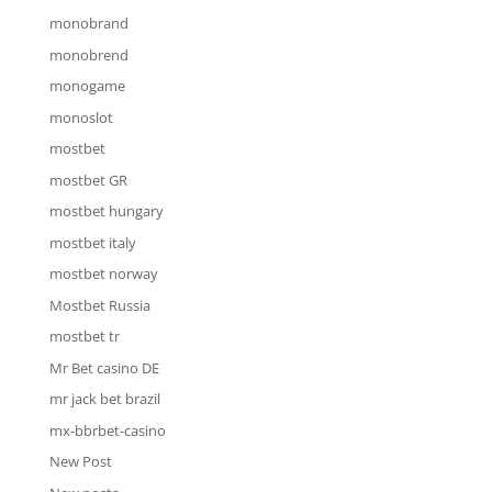
monobrand
monobrend
monogame
monoslot
mostbet
mostbet GR
mostbet hungary
mostbet italy
mostbet norway
Mostbet Russia
mostbet tr
Mr Bet casino DE
mr jack bet brazil
mx-bbrbet-casino
New Post