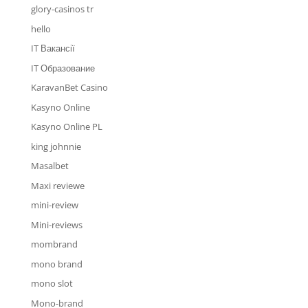
glory-casinos tr
hello
IT Вакансії
IT Образование
KaravanBet Casino
Kasyno Online
Kasyno Online PL
king johnnie
Masalbet
Maxi reviewe
mini-review
Mini-reviews
mombrand
mono brand
mono slot
Mono-brand