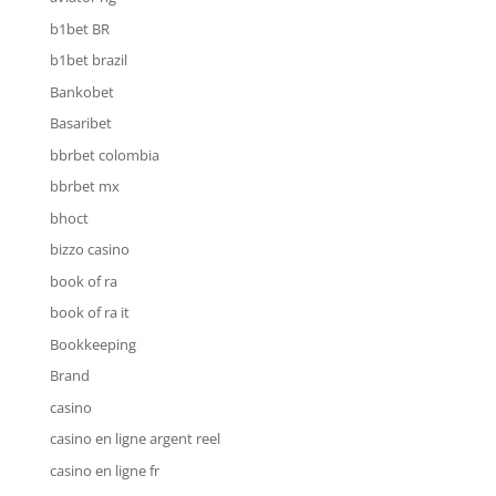
b1bet BR
b1bet brazil
Bankobet
Basaribet
bbrbet colombia
bbrbet mx
bhoct
bizzo casino
book of ra
book of ra it
Bookkeeping
Brand
casino
casino en ligne argent reel
casino en ligne fr