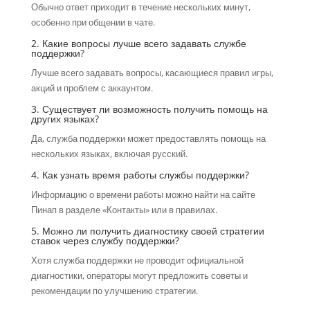
Обычно ответ приходит в течение нескольких минут,
особенно при общении в чате.
2. Какие вопросы лучше всего задавать службе
поддержки?
Лучше всего задавать вопросы, касающиеся правил игры,
акций и проблем с аккаунтом.
3. Существует ли возможность получить помощь на
других языках?
Да, служба поддержки может предоставлять помощь на
нескольких языках, включая русский.
4. Как узнать время работы службы поддержки?
Информацию о времени работы можно найти на сайте
Пинап в разделе «Контакты» или в правилах.
5. Можно ли получить диагностику своей стратегии
ставок через службу поддержки?
Хотя служба поддержки не проводит официальной
диагностики, операторы могут предложить советы и
рекомендации по улучшению стратегии.