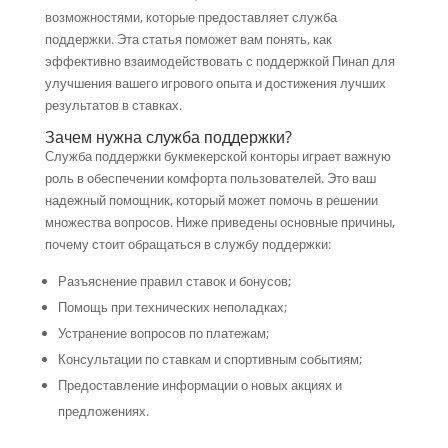
возможностями, которые предоставляет служба
поддержки. Эта статья поможет вам понять, как
эффективно взаимодействовать с поддержкой Пинап для
улучшения вашего игрового опыта и достижения лучших
результатов в ставках.
Зачем нужна служба поддержки?
Служба поддержки букмекерской конторы играет важную
роль в обеспечении комфорта пользователей. Это ваш
надежный помощник, который может помочь в решении
множества вопросов. Ниже приведены основные причины,
почему стоит обращаться в службу поддержки:
Разъяснение правил ставок и бонусов;
Помощь при технических неполадках;
Устранение вопросов по платежам;
Консультации по ставкам и спортивным событиям;
Предоставление информации о новых акциях и
предложениях.