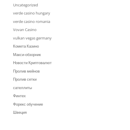
Uncategorized
verde casino hungary
verde casino romania
Vovan Casino
vulkan vegas germany
Комета Казино
Макси-обзорник
Новости Криптовалют
Пролив мейнов
Пролив сетки
сателлиты
Финтех
Форекс обучение
Швеция