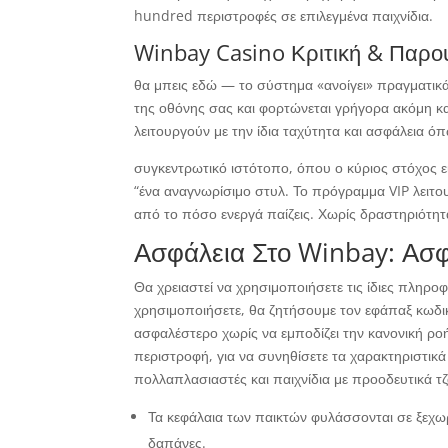
hundred περιστροφές σε επιλεγμένα παιχνίδια.
Winbay Casino Κριτική & Παρο
θα μπεις εδώ — το σύστημα «ανοίγει» πραγματικ
της οθόνης σας και φορτώνεται γρήγορα ακόμη και
λειτουργούν με την ίδια ταχύτητα και ασφάλεια 
συγκεντρωτικό ιστότοπο, όπου ο κύριος στόχος είν
“ένα αναγνωρίσιμο στυλ. Το πρόγραμμα VIP λειτου
από το πόσο ενεργά παίζεις. Χωρίς δραστηριότη
Ασφάλεια Στο Winbay: Ασ
Θα χρειαστεί να χρησιμοποιήσετε τις ίδιες πληρο
χρησιμοποιήσετε, θα ζητήσουμε τον εφάπαξ κωδικ
ασφαλέστερο χωρίς να εμποδίζει την κανονική ροή
περιστροφή, για να συνηθίσετε τα χαρακτηριστικά 
πολλαπλασιαστές και παιχνίδια με προοδευτικά τζ
Τα κεφάλαια των παικτών φυλάσσονται σε ξεχωρ
δαπάνες.