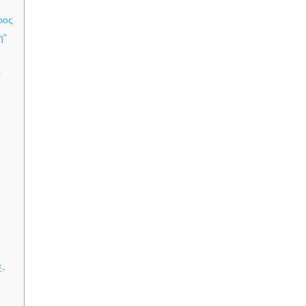
ρος
η”
α
E-
ο