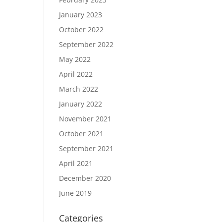
January 2023
October 2022
September 2022
May 2022
April 2022
March 2022
January 2022
November 2021
October 2021
September 2021
April 2021
December 2020
June 2019
Categories