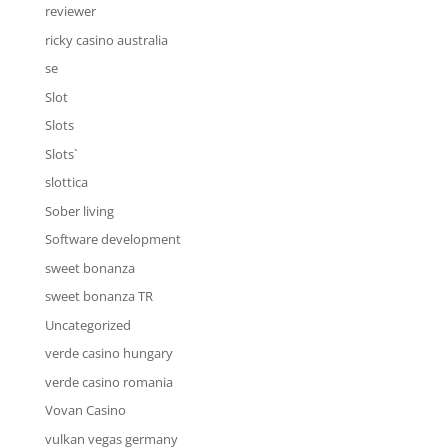
reviewer
ricky casino australia
se
Slot
Slots
Slots`
slottica
Sober living
Software development
sweet bonanza
sweet bonanza TR
Uncategorized
verde casino hungary
verde casino romania
Vovan Casino
vulkan vegas germany