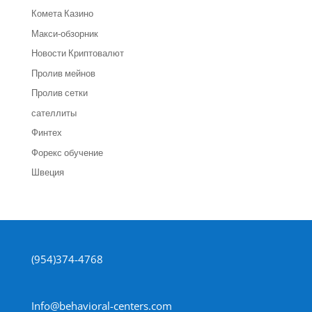
Комета Казино
Макси-обзорник
Новости Криптовалют
Пролив мейнов
Пролив сетки
сателлиты
Финтех
Форекс обучение
Швеция
(954)374-4768
Info@behavioral-centers.com