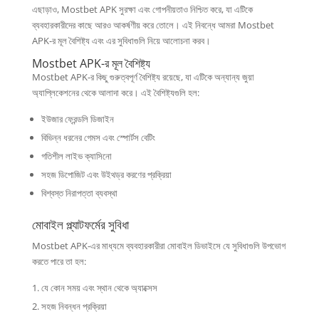
এছাড়াও, Mostbet APK সুরক্ষা এবং গোপনীয়তাও নিশ্চিত করে, যা এটিকে
ব্যবহারকারীদের কাছে আরও আকর্ষণীয় করে তোলে। এই নিবন্ধে আমরা Mostbet
APK-র মূল বৈশিষ্ট্য এবং এর সুবিধাগুলি নিয়ে আলোচনা করব।
Mostbet APK-র মূল বৈশিষ্ট্য
Mostbet APK-র কিছু গুরুত্বপূর্ণ বৈশিষ্ট্য রয়েছে, যা এটিকে অন্যান্য জুয়া
অ্যাপ্লিকেশনের থেকে আলাদা করে। এই বৈশিষ্ট্যগুলি হল:
ইউজার ফ্রেন্ডলি ডিজাইন
বিভিন্ন ধরনের গেমস এবং স্পোর্টস বেটিং
গতিশীল লাইভ ক্যাসিনো
সহজ ডিপোজিট এবং উইথড্র করণের প্রক্রিয়া
বিশ্বস্ত নিরাপত্তা ব্যবস্থা
মোবাইল প্ল্যাটফর্মের সুবিধা
Mostbet APK-এর মাধ্যমে ব্যবহারকারীরা মোবাইল ডিভাইসে যে সুবিধাগুলি উপভোগ
করতে পারে তা হল:
যে কোন সময় এবং স্থান থেকে অ্যাক্সেস
সহজ নিবন্ধন প্রক্রিয়া