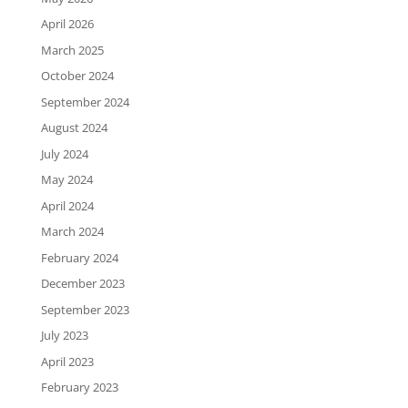
April 2026
March 2025
October 2024
September 2024
August 2024
July 2024
May 2024
April 2024
March 2024
February 2024
December 2023
September 2023
July 2023
April 2023
February 2023