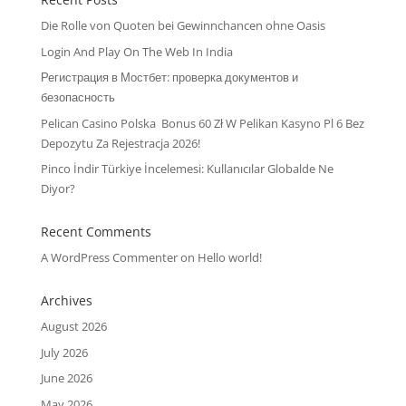
Die Rolle von Quoten bei Gewinnchancen ohne Oasis
Login And Play On The Web In India
Регистрация в Мостбет: проверка документов и
безопасность
Pelican Casino Polska ️ Bonus 60 Zł W Pelikan Kasyno Pl 6 Bez
Depozytu Za Rejestracja 2026!
Pinco İndir Türkiye İncelemesi: Kullanıcılar Globalde Ne
Diyor?
Recent Comments
A WordPress Commenter
on
Hello world!
Archives
August 2026
July 2026
June 2026
May 2026