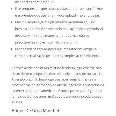
de apostas para o bônus.
E se prepare, porque suas apostas podem ze transformar
em prêmios que até fariam você aplaudir no ano de pé.
Mesmo sendo alguma plataforma permitida aqui no
brasil, o app não é encontrado na Play Store, o download
deve servir feito de maneira manual, mas não se
preocupe, é simples fazer isto, veja como.
Probabilidades atraentes e alguma interface amigável
tornam a realização de apostas simples at the eficiente.
Se você ainda não ouviu falar do lendário jogo Aviator, não
deixe de ler o artigo efectivo sobre ele no ano de nosso site.
A versão original desse jogo apareceu originalmente na
Mostbet casino, tornando-se um de jogos mais buscados da
Internet. O futebol americano é um esporte la cual ganhou
fama nos últimos anos, gra?as ao desempenho sobre seus
atletas.
Bônus De Uma Mostbet