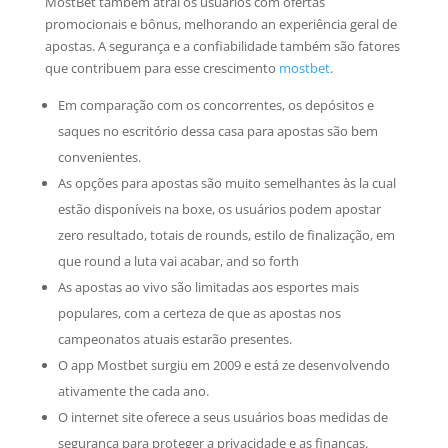
MostBet também atrai os usuários com ofertas
promocionais e bônus, melhorando an experiência geral de
apostas. A segurança e a confiabilidade também são fatores
que contribuem para esse crescimento
mostbet
.
Em comparação com os concorrentes, os depósitos e
saques no escritório dessa casa para apostas são bem
convenientes.
As opções para apostas são muito semelhantes às la cual
estão disponíveis na boxe, os usuários podem apostar
zero resultado, totais de rounds, estilo de finalização, em
que round a luta vai acabar, and so forth
As apostas ao vivo são limitadas aos esportes mais
populares, com a certeza de que as apostas nos
campeonatos atuais estarão presentes.
O app Mostbet surgiu em 2009 e está ze desenvolvendo
ativamente the cada ano.
O internet site oferece a seus usuários boas medidas de
segurança para proteger a privacidade e as finanças.