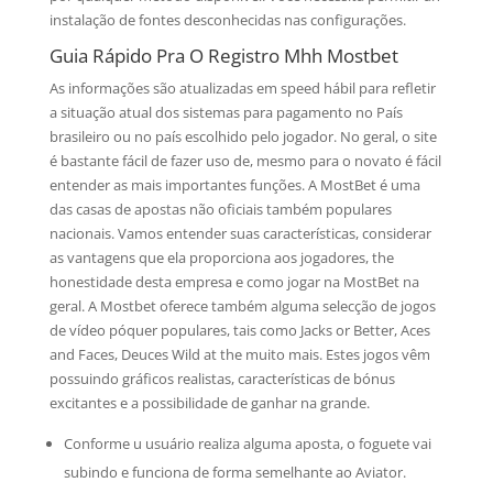
instalação de fontes desconhecidas nas configurações.
Guia Rápido Pra O Registro Mhh Mostbet
As informações são atualizadas em speed hábil para refletir
a situação atual dos sistemas para pagamento no País
brasileiro ou no país escolhido pelo jogador. No geral, o site
é bastante fácil de fazer uso de, mesmo para o novato é fácil
entender as mais importantes funções. A MostBet é uma
das casas de apostas não oficiais também populares
nacionais. Vamos entender suas características, considerar
as vantagens que ela proporciona aos jogadores, the
honestidade desta empresa e como jogar na MostBet na
geral. A Mostbet oferece também alguma selecção de jogos
de vídeo póquer populares, tais como Jacks or Better, Aces
and Faces, Deuces Wild at the muito mais. Estes jogos vêm
possuindo gráficos realistas, características de bónus
excitantes e a possibilidade de ganhar na grande.
Conforme u usuário realiza alguma aposta, o foguete vai
subindo e funciona de forma semelhante ao Aviator.