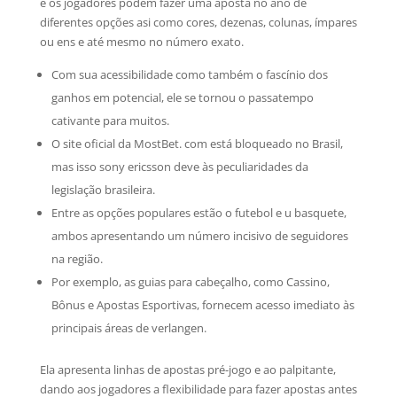
e os jogadores podem fazer uma aposta no ano de
diferentes opções asi como cores, dezenas, colunas, ímpares
ou ens e até mesmo no número exato.
Com sua acessibilidade como também o fascínio dos
ganhos em potencial, ele se tornou o passatempo
cativante para muitos.
O site oficial da MostBet. com está bloqueado no Brasil,
mas isso sony ericsson deve às peculiaridades da
legislação brasileira.
Entre as opções populares estão o futebol e u basquete,
ambos apresentando um número incisivo de seguidores
na região.
Por exemplo, as guias para cabeçalho, como Cassino,
Bônus e Apostas Esportivas, fornecem acesso imediato às
principais áreas de verlangen.
Ela apresenta linhas de apostas pré-jogo e ao palpitante,
dando aos jogadores a flexibilidade para fazer apostas antes