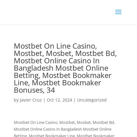
Mostbet On Line Casino,
Mostbet, Mosbet, Mostbet Bd,
Mostbet Online Casino In
Bangladesh Mostbet Online
Betting, Mostbet Bookmaker
Line, Mostbet Bookmaker
Bonuses, 34
by
Javier Cruz
|
Oct 12, 2024
|
Uncategorized
Mostbet On Line Casino, Mostbet, Mosbet, Mostbet Bd,
Mostbet Online Casino In Bangladesh Mostbet Online
Betting, Mostbet Bookmaker Line, Mostbet Bookmaker