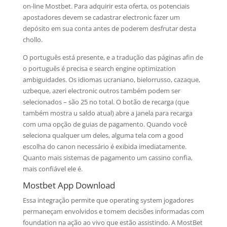
on-line Mostbet. Para adquirir esta oferta, os potenciais
apostadores devem se cadastrar electronic fazer um
depósito em sua conta antes de poderem desfrutar desta
chollo.
O português está presente, e a tradução das páginas afin de
o português é precisa e search engine optimization
ambiguidades. Os idiomas ucraniano, bielorrusso, cazaque,
uzbeque, azeri electronic outros também podem ser
selecionados – são 25 no total. O botão de recarga (que
também mostra u saldo atual) abre a janela para recarga
com uma opção de guias de pagamento. Quando você
seleciona qualquer um deles, alguma tela com a good
escolha do canon necessário é exibida imediatamente.
Quanto mais sistemas de pagamento um cassino confia,
mais confiável ele é.
Mostbet App Download
Essa integração permite que operating system jogadores
permaneçam envolvidos e tomem decisões informadas com
foundation na ação ao vivo que estão assistindo. A MostBet