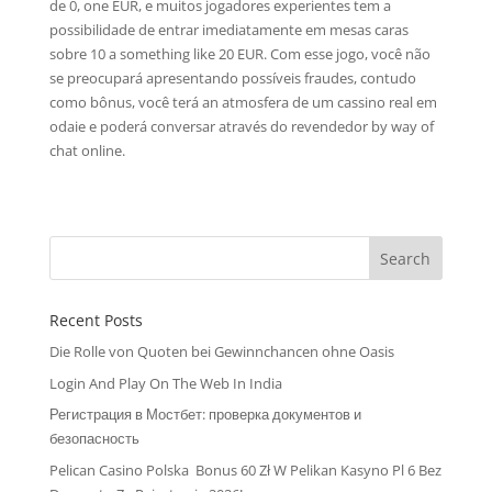
de 0, one EUR, e muitos jogadores experientes tem a
possibilidade de entrar imediatamente em mesas caras
sobre 10 a something like 20 EUR. Com esse jogo, você não
se preocupará apresentando possíveis fraudes, contudo
como bônus, você terá an atmosfera de um cassino real em
odaie e poderá conversar através do revendedor by way of
chat online.
Recent Posts
Die Rolle von Quoten bei Gewinnchancen ohne Oasis
Login And Play On The Web In India
Регистрация в Мостбет: проверка документов и
безопасность
Pelican Casino Polska ️ Bonus 60 Zł W Pelikan Kasyno Pl 6 Bez