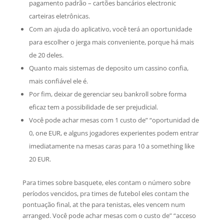
pagamento padrão – cartões bancários electronic
carteiras eletrônicas.
Com an ajuda do aplicativo, você terá an oportunidade
para escolher o jerga mais conveniente, porque há mais
de 20 deles.
Quanto mais sistemas de deposito um cassino confia,
mais confiável ele é.
Por fim, deixar de gerenciar seu bankroll sobre forma
eficaz tem a possibilidade de ser prejudicial.
Você pode achar mesas com 1 custo de” “oportunidad de
0, one EUR, e alguns jogadores experientes podem entrar
imediatamente na mesas caras para 10 a something like
20 EUR.
Para times sobre basquete, eles contam o número sobre
períodos vencidos, pra times de futebol eles contam the
pontuação final, at the para tenistas, eles vencem num
arranged. Você pode achar mesas com o custo de” “acceso