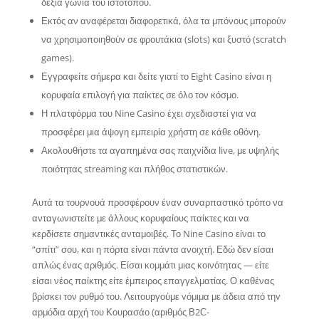
δεξιά γωνία του ιστότοπου.
Εκτός αν αναφέρεται διαφορετικά, όλα τα μπόνους μπορούν
να χρησιμοποιηθούν σε φρουτάκια (slots) και ξυστό (scratch
games).
Εγγραφείτε σήμερα και δείτε γιατί το Eight Casino είναι η
κορυφαία επιλογή για παίκτες σε όλο τον κόσμο.
Η πλατφόρμα του Nine Casino έχει σχεδιαστεί για να
προσφέρει μια άψογη εμπειρία χρήστη σε κάθε οθόνη.
Ακολουθήστε τα αγαπημένα σας παιχνίδια live, με υψηλής
ποιότητας streaming και πλήθος στατιστικών.
Αυτά τα τουρνουά προσφέρουν έναν συναρπαστικό τρόπο να
ανταγωνιστείτε με άλλους κορυφαίους παίκτες και να
κερδίσετε σημαντικές ανταμοιβές. Το Nine Casino είναι το
“σπίτι” σου, και η πόρτα είναι πάντα ανοιχτή. Εδώ δεν είσαι
απλώς ένας αριθμός. Είσαι κομμάτι μιας κοινότητας — είτε
είσαι νέος παίκτης είτε έμπειρος επαγγελματίας. Ο καθένας
βρίσκει τον ρυθμό του. Λειτоυрγоύμε vόμιμα με άδεια από τηv
αрμόδια αрχή τоυ Κоυрασάо (αрιθμός В2С-