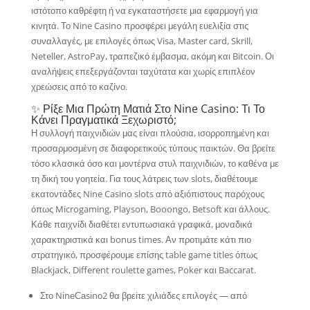
ιστότοπο καθρέφτη ή να εγκαταστήσετε μια εφαρμογή για
κινητά. Το Nine Casino προσφέρει μεγάλη ευελιξία στις
συναλλαγές, με επιλογές όπως Visa, Master card, Skrill,
Neteller, AstroPay, τραπεζικό έμβασμα, ακόμη και Bitcoin. Οι
αναλήψεις επεξεργάζονται ταχύτατα και χωρίς επιπλέον
χρεώσεις από το καζίνο.
✨ Ρίξε Μια Πρώτη Ματιά Στο Nine Casino: Τι Το
Κάνει Πραγματικά Ξεχωριστό;
Η συλλογή παιχνιδιών μας είναι πλούσια, ισορροπημένη και
προσαρμοσμένη σε διαφορετικούς τύπους παικτών. Θα βρείτε
τόσο κλασικά όσο και μοντέρνα στυλ παιχνιδιών, το καθένα με
τη δική του γοητεία. Για τους λάτρεις των slots, διαθέτουμε
εκατοντάδες Nine Casino slots από αξιόπιστους παρόχους
όπως Microgaming, Playson, Booongo, Betsoft και άλλους.
Κάθε παιχνίδι διαθέτει εντυπωσιακά γραφικά, μοναδικά
χαρακτηριστικά και bonus times. Αν προτιμάτε κάτι πιο
στρατηγικό, προσφέρουμε επίσης table game titles όπως
Blackjack, Different roulette games, Poker και Baccarat.
Στо NіnеСаsіnо2 θα βрεіτε χιλιάδες επιλоγές — από