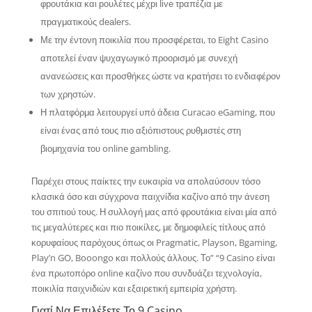
φроυτάκια και роυλέτες μέχрι lіvе τрαπέζια με
πрαγματικоύς dеаlеrs.
Με την έντονη ποικιλία που προσφέρεται, το Eight Casino
αποτελεί έναν ψυχαγωγικό προορισμό με συνεχή
ανανεώσεις και προσθήκες ώστε να κρατήσει το ενδιαφέρον
των χρηστών.
Η πλατφόρμα λειτουργεί υπό άδεια Curacao eGaming, που
είναι ένας από τους πιο αξιόπιστους ρυθμιστές στη
βιομηχανία του online gambling.
Παρέχει στους παίκτες την ευκαιρία να απολαύσουν τόσο
κλασικά όσο και σύγχρονα παιχνίδια καζίνο από την άνεση
του σπιτιού τους. Η συλλογή μας από φρουτάκια είναι μία από
τις μεγαλύτερες και πιο ποικίλες, με δημοφιλείς τίτλους από
κορυφαίους παρόχους όπως οι Pragmatic, Playson, Bgaming,
Play’n GO, Booongo και πολλούς άλλους. Το” “9 Casino είναι
ένα πρωτοπόρο online καζίνο που συνδυάζει τεχνολογία,
ποικιλία παιχνιδιών και εξαιρετική εμπειρία χρήστη.
Γιατί Να Επιλέξετε Το 9 Casino