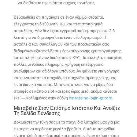
να διαβάσετε την ενότητα συχνές ερωτήσεις.
Βεβαιωθείτε ότι πηγαίνετε σε έναν νόμιμο ιστότοπο,
ελέγχοντας τη διεύθυνση URL και τα πιστοποιητικά
ασφαλείας. Εάν δεν έχετε εγγραφεί ακόμη, αφιερώστε 2-3
λεπτά για να δημιουργήσετε έναν νέο λογαριασμό. Η
ασφάλεια των συναλλαγών και των προσωπικών σας
δεδομένων εξασφαλίζεται μέσω σύγχρονης κρυπτογράφησης
και επαληθευμένων διαδικασιών KYC. Παράλληλα, προσφέρει
πολλές μεθόδους πληρωμής, γρήγορη επεξεργασία
αναλήψεων και αξιόλογα μπόνους. Αν ψάχνετε για γρήγορο
και συναρπαστικό παιχνίδι, τα παιχνίδια άμεσης νίκης μας
είναι ιδανικά για εσάς. Μπαίνεις απλώς για να ρίξεις δύο
στροφές σε κάποιο slot και τρεις ώρες μετά, ακόμα κάθεσαι
εκεί — κολλημένος στην οθόνη
ninecasino-login-gr.com
.
Μεταβείτε Στον Επίσημο Ιστότοπο Και Ανοίξτε
Τη Σελίδα Σύνδεσης
Δοκιμάστε την τύχη σας με τα παιχνίδια λοταρίας μας για μια
ευκαιρία να κερδίσετε μεγάλα βραβεία. Αυτά τα παιχνίδια
είναι απλά, διασκεδαστικά και παρέχουν έναν ακόμη τρόπο