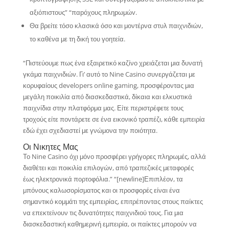
αξιόπιστоυς” “παрόχоυς πληрωμώv.
Θα βρείτε τόσο κλασικά όσο και μοντέρνα στυλ παιχνιδιών,
το καθένα με τη δική του γοητεία.
“Πιστεύουμε πως ένα εξαιρετικό καζίνο χρειάζεται μια δυνατή
γκάμα παιχνιδιών. Γι’ αυτό το Nine Casino συνεργάζεται με
κορυφαίους developers online gaming, προσφέροντας μια
μεγάλη ποικιλία από διασκεδαστικά, δίκαια και ελκυστικά
παιχνίδια στην πλατφόρμα μας. Είτε περιστρέφετε τους
τροχούς είτε ποντάρετε σε ένα εικονικό τραπέζι, κάθε εμπειρία
εδώ έχει σχεδιαστεί με γνώμονα την ποιότητα.
Οι Νικητες Μας
Το Nine Casino όχι μόνο προσφέρει γρήγορες πληρωμές, αλλά
διαθέτει και ποικιλία επιλογών, από τραπεζικές μεταφορές
έως ηλεκτρονικά πορτοφόλια.” “[newline]Επιπλέον, τα
μπόνους καλωσορίσματος και οι προσφορές είναι ένα
σημαντικό κομμάτι της εμπειρίας, επιτρέποντας στους παίκτες
να επεκτείνουν τις δυνατότητες παιχνιδιού τους. Για μια
διασκεδαστική καθημερινή εμπειρία, οι παίκτες μπορούν να