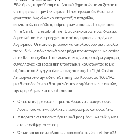
Εδώ όμως, παραθέτουμε τα βασικά βήματα ώστε να ξέρετε τι
να περιμένετε πριν ξεκινήσετε. Η πλατφόρμα διαθέτει από
φρουτάκια έως κλασικά επιτραπέζια παιχνίδια,
ικανοποιώντας κάθε προτίμηση των παικτών. Τα φρουτάκια
Nine Gambling establishment, συγκεκριμένα, είναι ιδιαίτερα
δημοφιλή, καθώς προέρχονται από κορυφαίους παρόχους
λογισμικού. Οι παίκτες μπορούν να απολαύσουν μια ποικιλία
παιχνιδιών, από κλασικά slots μέχρι πρωτοπόρα” “live casino
at redbet παιχνίδια. Επιπλέον, το καζίνο προσφέρει γρήγορες
συναλλαγές και εξαιρετική υποστήριξη, καθιστώντας το μια
αξιόπιστη επιλογή για όλους τους παίκτες. Το Eight Casino
λειτουργεί υπό την άδεια eGaming του Κουρασάο 1668/JAZ,
μια δικαιοδοσία που διασφαλίζει την ασφάλεια των παικτών,
την αμεροληψία και την αξιοπιστία.
Όπου κι αν βρίσκεστε, προσπαθούμε να προσφέρουμε
λύσεις που να είναι βολικές, προσβάσιμες και ασφαλείς.
Μπορείτε να επικοινωνήσετε μαζί μας μέσω live talk ή email
στο [email�protected].
Όπως και με τις υπόλοιπες προσφορές, ισχύει betting x35,