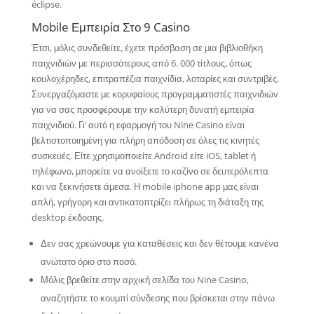
éclipse.
Mobile Εμπειρία Στο 9 Casino
Έτσι, μόλις συνδεθείτε, έχετε πρόσβαση σε μια βιβλιοθήκη
παιχνιδιών με περισσότερους από 6. 000 τίτλους, όπως
κουλοχέρηδες, επιτραπέζια παιχνίδια, λοταρίες και συντριβές.
Συνεργαζόμαστε με κορυφαίους προγραμματιστές παιχνιδιών
για να σας προσφέρουμε την καλύτερη δυνατή εμπειρία
παιχνιδιού. Γι’ αυτό η εφαρμογή του Nine Casino είναι
βελτιστοποιημένη για πλήρη απόδοση σε όλες τις κινητές
συσκευές. Είτε χρησιμοποιείτε Android είτε iOS, tablet ή
τηλέφωνο, μπορείτε να ανοίξετε το καζίνο σε δευτερόλεπτα
και να ξεκινήσετε άμεσα. Η mobile iphone app μας είναι
απλή, γρήγορη και αντικατοπτρίζει πλήρως τη διάταξη της
desktop έκδοσης.
Δεν σας χρεώνουμε για καταθέσεις και δεν θέτουμε κανένα
ανώτατο όριο στο ποσό.
Μόλις βρεθείτε στην αρχική σελίδα του Nine Casino,
αναζητήστε το κουμπί σύνδεσης που βρίσκεται στην πάνω