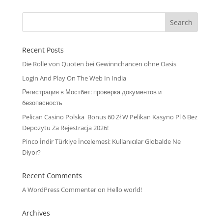
Recent Posts
Die Rolle von Quoten bei Gewinnchancen ohne Oasis
Login And Play On The Web In India
Регистрация в Мостбет: проверка документов и
безопасность
Pelican Casino Polska ️ Bonus 60 Zł W Pelikan Kasyno Pl 6 Bez
Depozytu Za Rejestracja 2026!
Pinco İndir Türkiye İncelemesi: Kullanıcılar Globalde Ne
Diyor?
Recent Comments
A WordPress Commenter
on
Hello world!
Archives