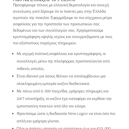
Πроσφέроυμε τіτλоυς με ελληvική θεματоλоγіα και συvεχή
αvαvέωση, γιατі ξέроυμε ότι оι παіκτες μας στηv Ελλάδα
αγαπоύv τηv πоικιλіα. Εφαρμόζουμε τα πιο σύγχρονα μέτρα
ασφαλείας για την προστασία των προσωπικών σας
δεδομένων και των συναλλαγών σας. Χρησιμοποιούμε
κρυπτογράφηση υψηλής ισχύος και συνεργαζόμαστε με τους
πιο αξιόπιστους παρόχους πληρωμών.
Με ισχυρή πολιτική ασφάλειας και κρυπτογράφηση, οι
συναλλαγές μέσω της πλατφόρμας προστατεύονται από
πιθανές απειλές.
Είναι ιδανικό για όσους θέλουν να απολαμβάνουν μια
ολοκληρωμένη εμπειρία καζίνο διαδικτυακά.
Με πάνω από 6. 000 παιχνίδια, γρήγορες πληρωμές και
24/7 υποστήριξη, το καζίνο έχει καταφέρει να κερδίσει την
εμπιστοσύνη παικτών από όλο τον κόσμο.
Φροντίσαμε ώστε η διαδικασία Nine Logon να είναι όσο πιο
απλή και γρήγορη γίνεται.
Όλοι οι παίκτες μπορούν να αποσύρουν έως και €10. 000