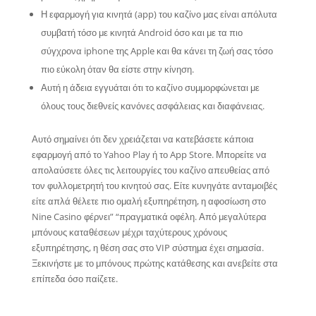
Η εφαρμογή για κινητά (app) του καζίνο μας είναι απόλυτα
συμβατή τόσο με κινητά Android όσο και με τα πιο
σύγχρονα iphone της Apple και θα κάνει τη ζωή σας τόσο
πιο εύκολη όταν θα είστε στην κίνηση.
Αυτή η άδεια εγγυάται ότι το καζίνο συμμορφώνεται με
όλους τους διεθνείς κανόνες ασφάλειας και διαφάνειας.
Αυτό σημαίνει ότι δεν χρειάζεται να κατεβάσετε κάποια
εφαρμογή από το Yahoo Play ή το App Store. Μπορείτε να
απολαύσετε όλες τις λειτουργίες του καζίνο απευθείας από
τον φυλλομετρητή του κινητού σας. Είτε κυνηγάτε ανταμοιβές
είτε απλά θέλετε πιο ομαλή εξυπηρέτηση, η αφοσίωση στο
Nine Casino φέρνει” “πραγματικά οφέλη. Από μεγαλύτερα
μπόνους καταθέσεων μέχρι ταχύτερους χρόνους
εξυπηρέτησης, η θέση σας στο VIP σύστημα έχει σημασία.
Ξεκινήστε με το μπόνους πρώτης κατάθεσης και ανεβείτε στα
επίπεδα όσο παίζετε.