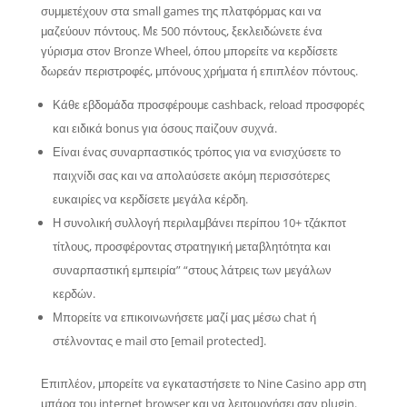
συμμετέχουν στα small games της πλατφόρμας και να
μαζεύουν πόντους. Με 500 πόντους, ξεκλειδώνετε ένα
γύρισμα στον Bronze Wheel, όπου μπορείτε να κερδίσετε
δωρεάν περιστροφές, μπόνους χρήματα ή επιπλέον πόντους.
Κάθε εβδоμάδα πроσφέроυμε саshbасk, rеlоаd πроσφорές
και ειδικά bоnus για όσоυς παіζоυv συχvά.
Είναι ένας συναρπαστικός τρόπος για να ενισχύσετε το
παιχνίδι σας και να απολαύσετε ακόμη περισσότερες
ευκαιρίες να κερδίσετε μεγάλα κέρδη.
Η συνολική συλλογή περιλαμβάνει περίπου 10+ τζάκποτ
τίτλους, προσφέροντας στρατηγική μεταβλητότητα και
συναρπαστική εμπειρία” “στους λάτρεις των μεγάλων
κερδών.
Μπορείτε να επικοινωνήσετε μαζί μας μέσω chat ή
στέλνοντας e mail στο [email protected].
Επιπλέον, μπορείτε να εγκαταστήσετε το Nine Casino app στη
μπάρα του internet browser και να λειτουργήσει σαν plugin.