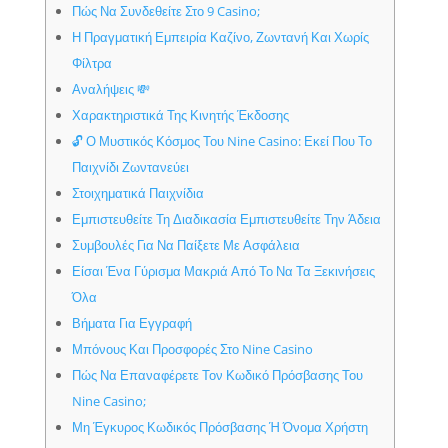
Πώς Να Συνδεθείτε Στο 9 Casino;
Η Πραγματική Εμπειρία Καζίνο, Ζωντανή Και Χωρίς
Φίλτρα
Αναλήψεις 💸
Χαρακτηριστικά Της Κινητής Έκδοσης
🔓 Ο Μυστικός Κόσμος Του Nine Casino: Εκεί Που Το
Παιχνίδι Ζωντανεύει
Στοιχηματικά Παιχνίδια
Εμπιστευθείτε Τη Διαδικασία Εμπιστευθείτε Την Άδεια
Συμβουλές Για Να Παίξετε Με Ασφάλεια
Είσαι Ένα Γύρισμα Μακριά Από Το Να Τα Ξεκινήσεις
Όλα
Βήματα Για Εγγραφή
Μπόνους Και Προσφορές Στο Nine Casino
Πώς Να Επαναφέρετε Τον Κωδικό Πρόσβασης Του
Nine Casino;
Μη Έγκυρος Κωδικός Πρόσβασης Ή Όνομα Χρήστη