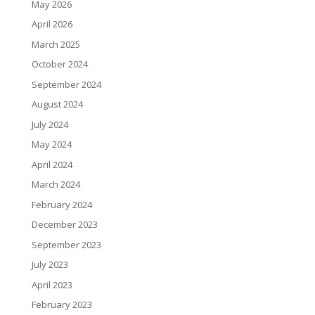
May 2026
April 2026
March 2025
October 2024
September 2024
August 2024
July 2024
May 2024
April 2024
March 2024
February 2024
December 2023
September 2023
July 2023
April 2023
February 2023