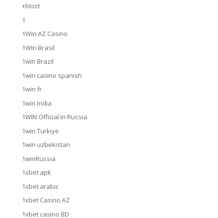
+btoct
1
1Win AZ Casino
1Win Brasil
1win Brazil
1win casino spanish
1win fr
1win India
1WIN Official In Russia
1win Turkiye
1win uzbekistan
1winRussia
1xbet apk
1xbet arabic
1xbet Casino AZ
1xbet casino BD