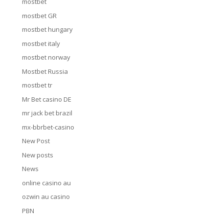
mostbet
mostbet GR
mostbet hungary
mostbet italy
mostbet norway
Mostbet Russia
mostbet tr
Mr Bet casino DE
mr jack bet brazil
mx-bbrbet-casino
New Post
New posts
News
online casino au
ozwin au casino
PBN