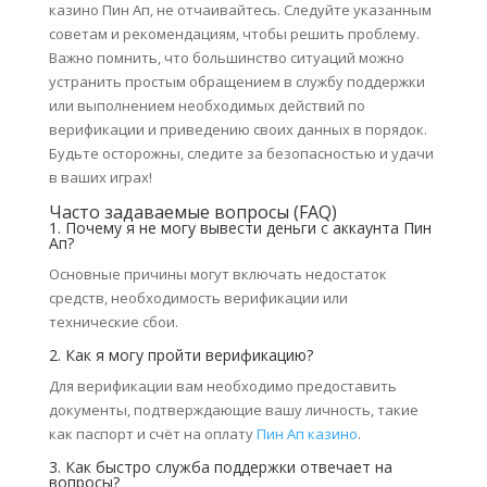
казино Пин Ап, не отчаивайтесь. Следуйте указанным
советам и рекомендациям, чтобы решить проблему.
Важно помнить, что большинство ситуаций можно
устранить простым обращением в службу поддержки
или выполнением необходимых действий по
верификации и приведению своих данных в порядок.
Будьте осторожны, следите за безопасностью и удачи
в ваших играх!
Часто задаваемые вопросы (FAQ)
1. Почему я не могу вывести деньги с аккаунта Пин
Ап?
Основные причины могут включать недостаток
средств, необходимость верификации или
технические сбои.
2. Как я могу пройти верификацию?
Для верификации вам необходимо предоставить
документы, подтверждающие вашу личность, такие
как паспорт и счёт на оплату
Пин Ап казино
.
3. Как быстро служба поддержки отвечает на
вопросы?