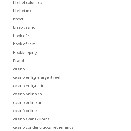
bbrbet colombia
bbrbet mx
bhoct
bizzo casino
book of ra
book of ra it
Bookkeeping
Brand
casino
casino en ligne argent reel
casino en ligne fr
casino onlina ca
casino online ar
casinò online it
casino svensk licens
casino zonder crucks netherlands