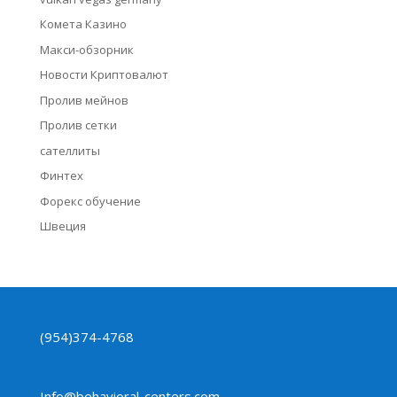
Комета Казино
Макси-обзорник
Новости Криптовалют
Пролив мейнов
Пролив сетки
сателлиты
Финтех
Форекс обучение
Швеция
(954)374-4768
Info@behavioral-centers.com