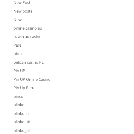
New Post
New posts
News
online casino au
ozwin au casino
PBN
pboct
pelican casino PL
Pin UP
Pin UP Online Casino
Pin Up Peru
pinco
plinko
plinko in
plinko UK
plinko_pl