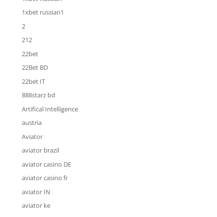
1xbet russian1
2
212
22bet
22Bet BD
22bet IT
888starz bd
Artifical Intelligence
austria
Aviator
aviator brazil
aviator casino DE
aviator casino fr
aviator IN
aviator ke