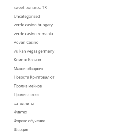
sweet bonanza TR
Uncategorized
verde casino hungary
verde casino romania
Vovan Casino
vulkan vegas germany
Комета Казино
Макси-обзорник
Новости Криптовалют
Пролив мейнов
Пролив сетки
сателлиты
Финтех
Форекс обучение
Швеция