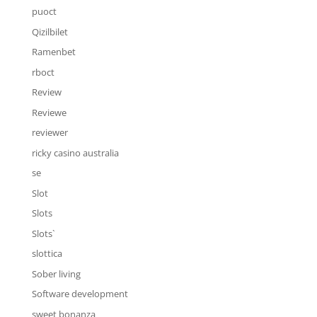
puoct
Qizilbilet
Ramenbet
rboct
Review
Reviewe
reviewer
ricky casino australia
se
Slot
Slots
Slots`
slottica
Sober living
Software development
sweet bonanza