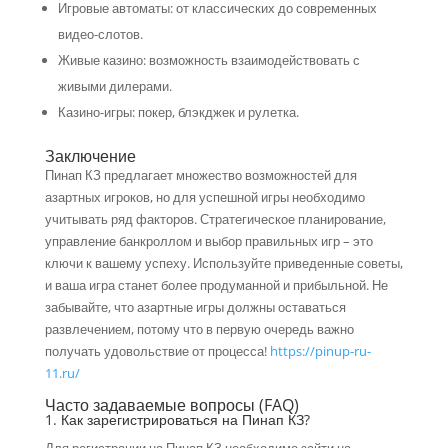
Игровые автоматы: от классических до современных
видео-слотов.
Живые казино: возможность взаимодействовать с
живыми дилерами.
Казино-игры: покер, блэкджек и рулетка.
Заключение
Пинап КЗ предлагает множество возможностей для
азартных игроков, но для успешной игры необходимо
учитывать ряд факторов. Стратегическое планирование,
управление банкроллом и выбор правильных игр – это
ключи к вашему успеху. Используйте приведенные советы,
и ваша игра станет более продуманной и прибыльной. Не
забывайте, что азартные игры должны оставаться
развлечением, потому что в первую очередь важно
получать удовольствие от процесса!
https://pinup-ru-
11.ru/
Часто задаваемые вопросы (FAQ)
1. Как зарегистрироваться на Пинап КЗ?