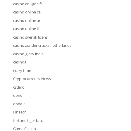
casino en ligne fr
casino onlina ca
casino online ar
casinò online it
casino svensk licens
casino zonder crucks netherlands
casino-glory india
casinos
crazy time
Cryptocurrency News
csdino
done
done 2
FinTech
fortune tiger brazil
Gama Casino