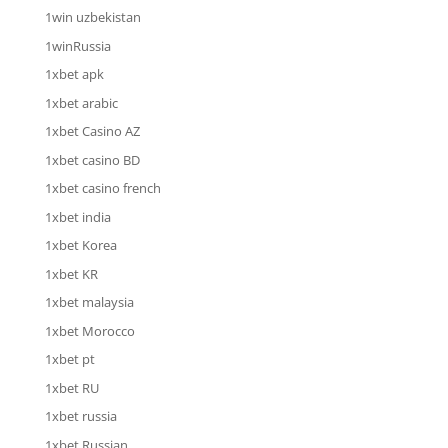
1win uzbekistan
1winRussia
1xbet apk
1xbet arabic
1xbet Casino AZ
1xbet casino BD
1xbet casino french
1xbet india
1xbet Korea
1xbet KR
1xbet malaysia
1xbet Morocco
1xbet pt
1xbet RU
1xbet russia
1xbet Russian