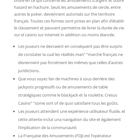
ordre en ce qui concerne les amusements d’argent et sobre
hasard en hachure. Seuls les amusements de cercle, entre
autres le poker, deviennent autorisés sur the territoire
français. Toutes ces formes sont prises en plan afin d’établir
le classement et peuvent permettre de livrer la durée de vie
sur el casino sur internet in addition ou moins élancée.
Les joueurs ne devraient en conséquent pas être surpris
de constater la cual les réalités man” “marché français ne
deviennent pas forcément les mêmes que celles d’autres
juridictions.
Que vous soyez fan de machines à sous derrière des
jackpots progressifs ou de amusements de table
stratégiques comme le blackjack et la roulette, Cresus
Casino” “some sort of de quoi satisfaire tous les goûts.
Les joueurs attendent une expérience utilisateur fluide, et
cette attente inclut una navigation du site et également
l’implication de la communauté.
La Française des Amusements (FDJ) est l’opérateur