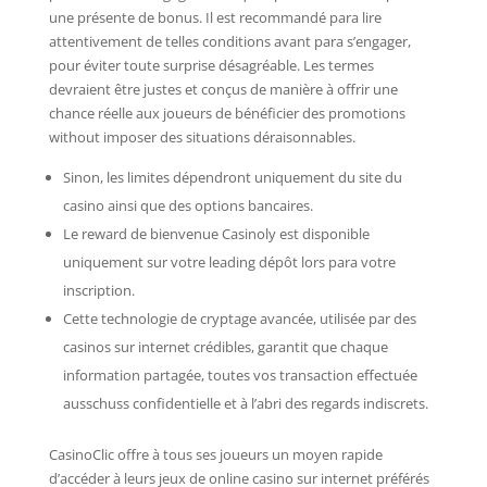
une présente de bonus. Il est recommandé para lire
attentivement de telles conditions avant para s’engager,
pour éviter toute surprise désagréable. Les termes
devraient être justes et conçus de manière à offrir une
chance réelle aux joueurs de bénéficier des promotions
without imposer des situations déraisonnables.
Sinon, les limites dépendront uniquement du site du
casino ainsi que des options bancaires.
Le reward de bienvenue Casinoly est disponible
uniquement sur votre leading dépôt lors para votre
inscription.
Cette technologie de cryptage avancée, utilisée par des
casinos sur internet crédibles, garantit que chaque
information partagée, toutes vos transaction effectuée
ausschuss confidentielle et à l’abri des regards indiscrets.
CasinoClic offre à tous ses joueurs un moyen rapide
d’accéder à leurs jeux de online casino sur internet préférés