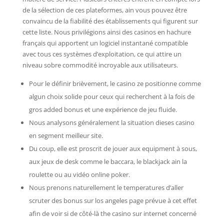
de la sélection de ces plateformes, ain vous pouvez être
convaincu de la fiabilité des établissements qui figurent sur
cette liste. Nous privilégions ainsi des casinos en hachure
français qui apportent un logiciel instantané compatible
avec tous ces systèmes d’exploitation, ce qui attire un
niveau sobre commodité incroyable aux utilisateurs.
Pour le définir brièvement, le casino ze positionne comme
algun choix solide pour ceux qui recherchent à la fois de
gros added bonus et une expérience de jeu fluide.
Nous analysons généralement la situation dieses casino
en segment meilleur site.
Du coup, elle est proscrit de jouer aux equipment à sous,
aux jeux de desk comme le baccara, le blackjack ain la
roulette ou au vidéo online poker.
Nous prenons naturellement le temperatures d’aller
scruter des bonus sur los angeles page prévue à cet effet
afin de voir si de côté-là the casino sur internet concerné