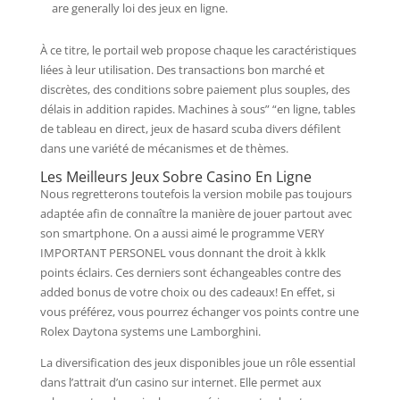
are generally loi des jeux en ligne.
À ce titre, le portail web propose chaque les caractéristiques
liées à leur utilisation. Des transactions bon marché et
discrètes, des conditions sobre paiement plus souples, des
délais in addition rapides. Machines à sous” “en ligne, tables
de tableau en direct, jeux de hasard scuba divers défilent
dans une variété de mécanismes et de thèmes.
Les Meilleurs Jeux Sobre Casino En Ligne
Nous regretterons toutefois la version mobile pas toujours
adaptée afin de connaître la manière de jouer partout avec
son smartphone. On a aussi aimé le programme VERY
IMPORTANT PERSONEL vous donnant the droit à kklk
points éclairs. Ces derniers sont échangeables contre des
added bonus de votre choix ou des cadeaux! En effet, si
vous préférez, vous pourrez échanger vos points contre une
Rolex Daytona systems une Lamborghini.
La diversification des jeux disponibles joue un rôle essential
dans l’attrait d’un casino sur internet. Elle permet aux