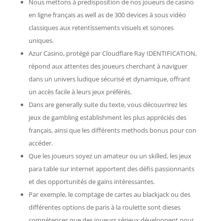
Nous mettons à predisposition de nos joueurs de casino
en ligne français as well as de 300 devices à sous vidéo
classiques aux retentissements visuels et sonores
uniques.
Azur Casino, protégé par Cloudflare Ray IDENTIFICATION,
répond aux attentes des joueurs cherchant à naviguer
dans un univers ludique sécurisé et dynamique, offrant
un accès facile à leurs jeux préférés.
Dans are generally suite du texte, vous découvrirez les
jeux de gambling establishment les plus appréciés des
français, ainsi que les différents methods bonus pour con
accéder.
Que les joueurs soyez un amateur ou un skilled, les jeux
para table sur internet apportent des défis passionnants
et des opportunités de gains intéressantes.
Par exemple, le comptage de cartes au blackjack ou des
différentes options de paris à la roulette sont dieses
compétences que des joueurs sérieux développent pour