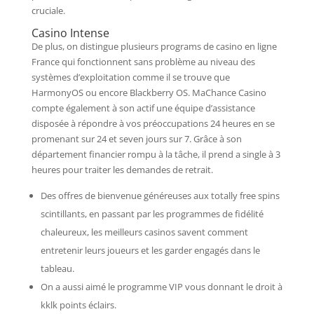
cruciale.
Casino Intense
De plus, on distingue plusieurs programs de casino en ligne
France qui fonctionnent sans problème au niveau des
systèmes d’exploitation comme il se trouve que
HarmonyOS ou encore Blackberry OS. MaChance Casino
compte également à son actif une équipe d’assistance
disposée à répondre à vos préoccupations 24 heures en se
promenant sur 24 et seven jours sur 7. Grâce à son
département financier rompu à la tâche, il prend a single à 3
heures pour traiter les demandes de retrait.
Des offres de bienvenue généreuses aux totally free spins
scintillants, en passant par les programmes de fidélité
chaleureux, les meilleurs casinos savent comment
entretenir leurs joueurs et les garder engagés dans le
tableau.
On a aussi aimé le programme VIP vous donnant le droit à
kklk points éclairs.