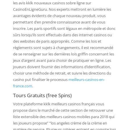
les avis kklk nouveaux casinos sobre ligne sur
CasinoEnLigneGuru. Nos experts mettront en lumière les
avantages évidents de chaque nouveau produit, vous
permettant d’en prendre connaissance avant de vous
inscrire. Les paris sportifs sont légaux en métropole et donc
sûrs lorsqu’ils sont effectués dans des internet casinos ou
des websites de paris appropriés. Comme les lois et
règlements sont sujets à changements, il est recommandé
de se renseigner sur les dernières lois griffin concernant les
jeux d’argent avant para choisir de pratiquer en ligne. Les
joueurs doivent fournir des informations d’identification,
choisir une méthode de retrait, et suivre les directions du
casino put finaliser le processus
meilleurs-casinos-en-
france.com
.
Tours Gratuits (free Spins)
Votre plateforme kklk meilleurs casinos français vous
propose dans le marché de cette section de retrouver une
liste extensible des meilleurs casinos mobiles para 2018 qui
les joueurs propose” “los angeles crème de la crème en
matière de service. Plusieurs critères entrent en compte lors