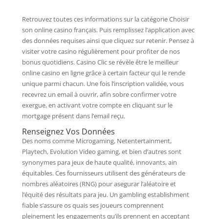
Retrouvez toutes ces informations sur la catégorie Choisir
son online casino français. Puis remplissez l’application avec
des données requises ainsi que cliquez sur retenir. Pensez à
visiter votre casino régulièrement pour profiter de nos
bonus quotidiens. Casino Clic se révèle être le meilleur
online casino en ligne grâce à certain facteur qui le rende
unique parmi chacun. Une fois l’inscription validée, vous
recevrez un email à ouvrir, afin sobre confirmer votre
exergue, en activant votre compte en cliquant sur le
mortgage présent dans l’email reçu.
Renseignez Vos Données
Des noms comme Microgaming, Netentertainment,
Playtech, Evolution Video gaming, et bien d’autres sont
synonymes para jeux de haute qualité, innovants, ain
équitables. Ces fournisseurs utilisent des générateurs de
nombres aléatoires (RNG) pour asegurar l’aléatoire et
l’équité des résultats para jeu. Un gambling establishment
fiable s’assure os quais ses joueurs comprennent
pleinement les engagements qu’ils prennent en acceptant