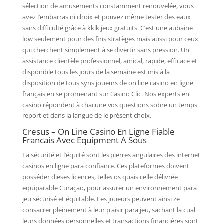
sélection de amusements constamment renouvelée, vous
avez l’embarras ni choix et pouvez même tester des eaux
sans difficulté grâce à kklk jeux gratuits. C’est une aubaine
low seulement pour des fins stratèges mais aussi pour ceux
qui cherchent simplement à se divertir sans pression. Un
assistance clientèle professionnel, amical, rapide, efficace et
disponible tous les jours de la semaine est mis à la
disposition de tous syns joueurs de on line casino en ligne
français en se promenant sur Casino Clic. Nos experts en
casino répondent à chacune vos questions sobre un temps
report et dans la langue de le présent choix.
Cresus – On Line Casino En Ligne Fiable
Francais Avec Equipment A Sous
La sécurité et l’équité sont les pierres angulaires des internet
casinos en ligne para confiance. Ces plateformes doivent
posséder dieses licences, telles os quais celle délivrée
equiparable Curaçao, pour assurer un environnement para
jeu sécurisé et équitable. Les joueurs peuvent ainsi ze
consacrer pleinement à leur plaisir para jeu, sachant la cual
leurs données personnelles et transactions financières sont