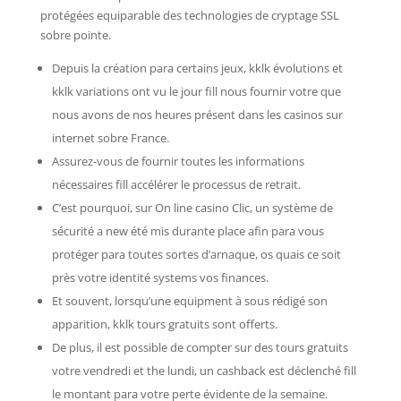
protégées equiparable des technologies de cryptage SSL
sobre pointe.
Depuis la création para certains jeux, kklk évolutions et
kklk variations ont vu le jour fill nous fournir votre que
nous avons de nos heures présent dans les casinos sur
internet sobre France.
Assurez-vous de fournir toutes les informations
nécessaires fill accélérer le processus de retrait.
C’est pourquoi, sur On line casino Clic, un système de
sécurité a new été mis durante place afin para vous
protéger para toutes sortes d’arnaque, os quais ce soit
près votre identité systems vos finances.
Et souvent, lorsqu’une equipment à sous rédigé son
apparition, kklk tours gratuits sont offerts.
De plus, il est possible de compter sur des tours gratuits
votre vendredi et the lundi, un cashback est déclenché fill
le montant para votre perte évidente de la semaine.