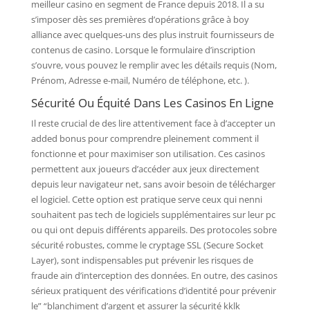
meilleur casino en segment de France depuis 2018. Il a su
s’imposer dès ses premières d’opérations grâce à boy
alliance avec quelques-uns des plus instruit fournisseurs de
contenus de casino. Lorsque le formulaire d’inscription
s’ouvre, vous pouvez le remplir avec les détails requis (Nom,
Prénom, Adresse e-mail, Numéro de téléphone, etc. ).
Sécurité Ou Équité Dans Les Casinos En Ligne
Il reste crucial de des lire attentivement face à d’accepter un
added bonus pour comprendre pleinement comment il
fonctionne et pour maximiser son utilisation. Ces casinos
permettent aux joueurs d’accéder aux jeux directement
depuis leur navigateur net, sans avoir besoin de télécharger
el logiciel. Cette option est pratique serve ceux qui nenni
souhaitent pas tech de logiciels supplémentaires sur leur pc
ou qui ont depuis différents appareils. Des protocoles sobre
sécurité robustes, comme le cryptage SSL (Secure Socket
Layer), sont indispensables put prévenir les risques de
fraude ain d’interception des données. En outre, des casinos
sérieux pratiquent des vérifications d’identité pour prévenir
le” “blanchiment d’argent et assurer la sécurité kklk