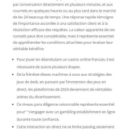
par conversation directement en plusieurs minutes, et aux
courriels en quelques heures ou au plus tard dans le marché
de les 24 beacoup de temps. Une réponse rapide témoigne
de l’importance accordée à una satisfaction client et à la
résolution efficace des requêtes. La valeur apparente de ces
conseils peut être considérable, mais il représente essentiel
de appréhender les conditions attachées pour évaluer leur
véritable bénéfice.
Pour jouer en déambulant un casino online francais, il est
nécessaire de suivre plusieurs étapes.
De la frénésie dieses machines à sous aux stratégies des
jeux de desk, en passant par l’immersion des jeux en
direct, les plateformes de 2024 deviennent de véritables
arènes du divertissement.
Ce niveau para diligence raisonnable représente essentiel
pour” “s’engager avec un gambling establishment en ligne
durante toute confiance.
Cette interaction en direct ne se limite passing seulement