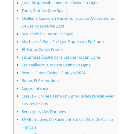
Jouer Responsablement Au Casino En Ligne
Tours Gratuits (free Spins)
Meilleurs Casino En Hachure: Tous Les Amusements
De Casino Durante 2024
Actualités De Casino En Ligne
Machines À Sous En Ligne Populaires En France
🎁 Bonus Codes Promo
Sécurité Et Équité Dans Les Casinos En Ligne
Les Meilleurs Jeux Para Casino En Ligne
Revues Sobre Casinos Français 2024
Bonus Et Promotions
Casino Intense
Cresus – Online Casino En Ligne Fiable Francais Avec
Devices A Sous
Renseignez Vos Données
💳 Alternatives De Paiement Sur Les Sites De Casino
Français