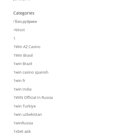
Categories
! Без рубрики
+btoct
1
1Win AZ Casino
1Win Brasil
1win Brazil
1win casino spanish
1win fr
1win India
1WIN Official In Russia
1win Turkiye
1win uzbekistan
1winRussia
1xbet apk