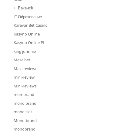
IT Вакансії
IT Образование
KaravanBet Casino
Kasyno Online
Kasyno Online PL
king johnnie
Masalbet
Maxi reviewe
mini-review
Mini-reviews
mombrand
mono brand
mono slot
Mono-brand
monobrand