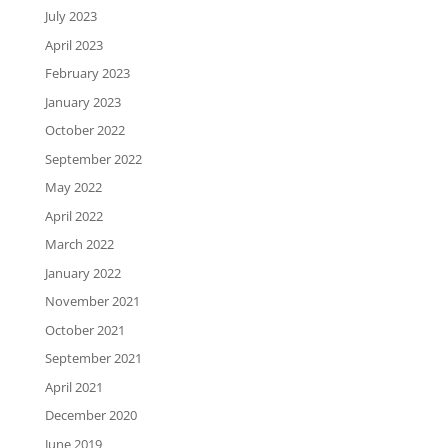
July 2023
April 2023
February 2023
January 2023
October 2022
September 2022
May 2022
April 2022
March 2022
January 2022
November 2021
October 2021
September 2021
April 2021
December 2020
June 2019