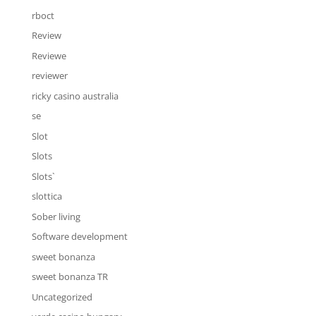
rboct
Review
Reviewe
reviewer
ricky casino australia
se
Slot
Slots
Slots`
slottica
Sober living
Software development
sweet bonanza
sweet bonanza TR
Uncategorized