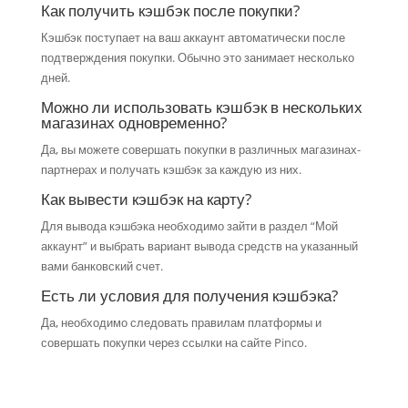
Как получить кэшбэк после покупки?
Кэшбэк поступает на ваш аккаунт автоматически после
подтверждения покупки. Обычно это занимает несколько
дней.
Можно ли использовать кэшбэк в нескольких
магазинах одновременно?
Да, вы можете совершать покупки в различных магазинах-
партнерах и получать кэшбэк за каждую из них.
Как вывести кэшбэк на карту?
Для вывода кэшбэка необходимо зайти в раздел “Мой
аккаунт” и выбрать вариант вывода средств на указанный
вами банковский счет.
Есть ли условия для получения кэшбэка?
Да, необходимо следовать правилам платформы и
совершать покупки через ссылки на сайте Pinco.