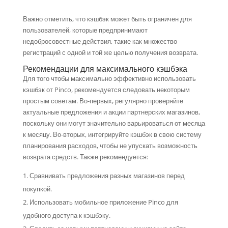
Важно отметить, что кэшбэк может быть ограничен для
пользователей, которые предпринимают
недобросовестные действия, такие как множество
регистраций с одной и той же целью получения возврата.
Рекомендации для максимального кэшбэка
Для того чтобы максимально эффективно использовать
кэшбэк от Pinco, рекомендуется следовать некоторым
простым советам. Во-первых, регулярно проверяйте
актуальные предложения и акции партнерских магазинов,
поскольку они могут значительно варьироваться от месяца
к месяцу. Во-вторых, интегрируйте кэшбэк в свою систему
планирования расходов, чтобы не упускать возможность
возврата средств. Также рекомендуется:
Сравнивать предложения разных магазинов перед
покупкой.
Использовать мобильное приложение Pinco для
удобного доступа к кэшбэку.