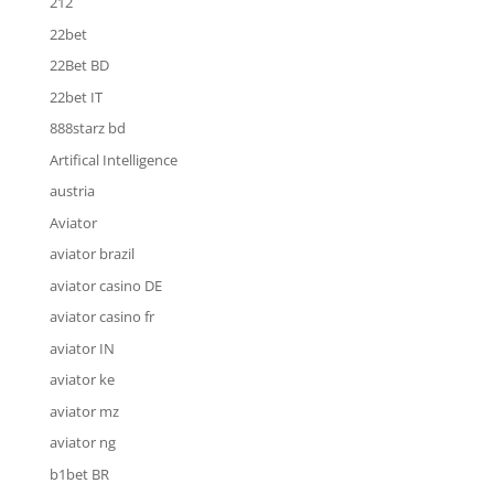
212
22bet
22Bet BD
22bet IT
888starz bd
Artifical Intelligence
austria
Aviator
aviator brazil
aviator casino DE
aviator casino fr
aviator IN
aviator ke
aviator mz
aviator ng
b1bet BR