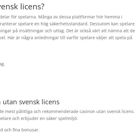
vensk licens?
ördelar för spelarna. Många av dessa plattformar hör hemma i
garanterar spelare en hög säkerhetsstandard. Dessutom kan spelare
ingar på insättningar och uttag. Det är också värt att nämna att d
el. Här är några anledningar till varför spelare väljer att spela på
ag.
n utan svensk licens
v de mest pålitliga och rekommenderade casinon utan svensk licens.
elare och erbjuder en säker spelmiljö:
d och fina bonusar.