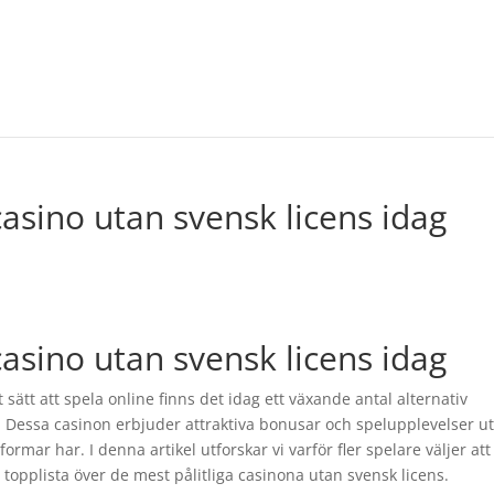
casino utan svensk licens idag
casino utan svensk licens idag
t sätt att spela online finns det idag ett växande antal alternativ
ns. Dessa casinon erbjuder attraktiva bonusar och spelupplevelser u
ormar har. I denna artikel utforskar vi varför fler spelare väljer att
topplista över de mest pålitliga casinona utan svensk licens.