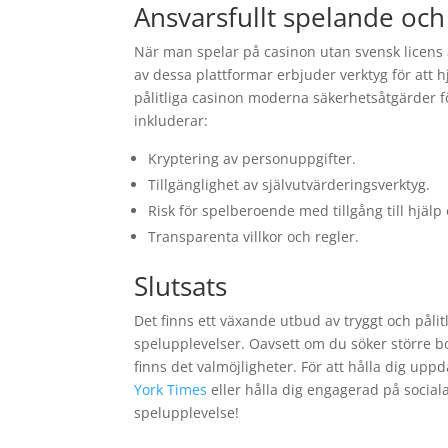
Ansvarsfullt spelande och
När man spelar på casinon utan svensk licens 
av dessa plattformar erbjuder verktyg för att h
pålitliga casinon moderna säkerhetsåtgärder fö
inkluderar:
Kryptering av personuppgifter.
Tillgänglighet av självutvärderingsverktyg.
Risk för spelberoende med tillgång till hjälp
Transparenta villkor och regler.
Slutsats
Det finns ett växande utbud av tryggt och pålit
spelupplevelser. Oavsett om du söker större bo
finns det valmöjligheter. För att hålla dig upp
York Times
eller hålla dig engagerad på socia
spelupplevelse!