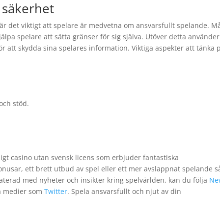
 säkerhet
är det viktigt att spelare är medvetna om ansvarsfullt spelande. 
jälpa spelare att sätta gränser för sig själva. Utöver detta använder
r att skydda sina spelares information. Viktiga aspekter att tänka 
 och stöd.
ligt casino utan svensk licens som erbjuder fantastiska
nusar, ett brett utbud av spel eller ett mer avslappnat spelande s
daterad med nyheter och insikter kring spelvärlden, kan du följa
Ne
la medier som
Twitter
. Spela ansvarsfullt och njut av din