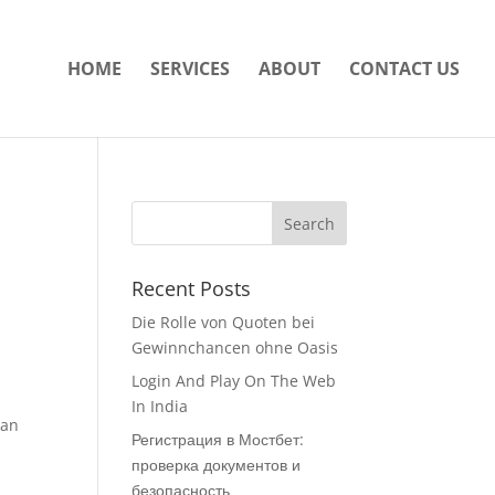
HOME
SERVICES
ABOUT
CONTACT US
Recent Posts
Die Rolle von Quoten bei
Gewinnchancen ohne Oasis
Login And Play On The Web
In India
tan
Регистрация в Мостбет:
проверка документов и
безопасность