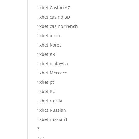
1xbet Casino AZ
1xbet casino BD
1xbet casino french
1xbet india
1xbet Korea
1xbet KR
1xbet malaysia
1xbet Morocco
1xbet pt
1xbet RU
1xbet russia
1xbet Russian
1xbet russian1
2
212