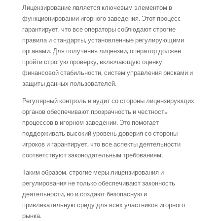
Лицензирование является ключевым элементом в
функционировании игорного заведения. Этот процесс
гарантирует, что все операторы соблюдают строгие
правила и стандарты, установленные регулирующими
органами. Для получения лицензии, оператор должен
пройти строгую проверку, включающую оценку
финансовой стабильности, систем управления рисками и
защиты данных пользователей.
Регулярный контроль и аудит со стороны лицензирующих
органов обеспечивают прозрачность и честность
процессов в игорном заведении. Это помогает
поддерживать высокий уровень доверия со стороны
игроков и гарантирует, что все аспекты деятельности
соответствуют законодательным требованиям.
Таким образом, строгие меры лицензирования и
регулирования не только обеспечивают законность
деятельности, но и создают безопасную и
привлекательную среду для всех участников игорного
рынка.