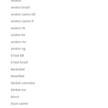
Aviator
aviator brazil
aviator casino DE
aviator casino fr
aviator IN
aviator ke
aviator mz
aviator ng
b1bet BR
b1bet brazil
Bankobet
Basaribet
bbrbet colombia
bbrbet mx
bhoct
bizzo casino