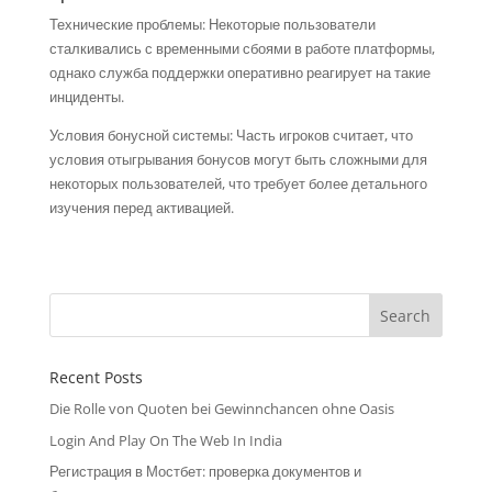
Технические проблемы: Некоторые пользователи
сталкивались с временными сбоями в работе платформы,
однако служба поддержки оперативно реагирует на такие
инциденты.
Условия бонусной системы: Часть игроков считает, что
условия отыгрывания бонусов могут быть сложными для
некоторых пользователей, что требует более детального
изучения перед активацией.
Recent Posts
Die Rolle von Quoten bei Gewinnchancen ohne Oasis
Login And Play On The Web In India
Регистрация в Мостбет: проверка документов и