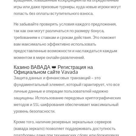
вращения, повышенные коэффициенты на определенные
игры или даже призовые турниры, куда новые игроки могут
попасть без оплаты вступительного взноса.
Не забывайте проверять условия каждого предложения,
так как они могут различаться по размеру бонуса,
требованиям к ставкам и срокам действия. Это поможет
вам максимально эффективно использовать
предоставленные возможности и наслаждаться каждым
моментом в мире онлайн-развлечений.
Казино ВАВАДА 👑 Регистрация на
Официальном сайте Vavada
Защита данных и финансовых транзакций – это
фундаментальный элемент, который гарантирует, что все
личные данные и операции пользователей надежно
защищены. Использование передовых криптографических
методов и SSL-шифрования обеспечивает максимальный
уровень безопасности.
Кроме того, наличие резервных зеркальных серверов
(вавада зеркало) позволяет поддерживать доступность
платформы даже при технических сбоях или блокировках.