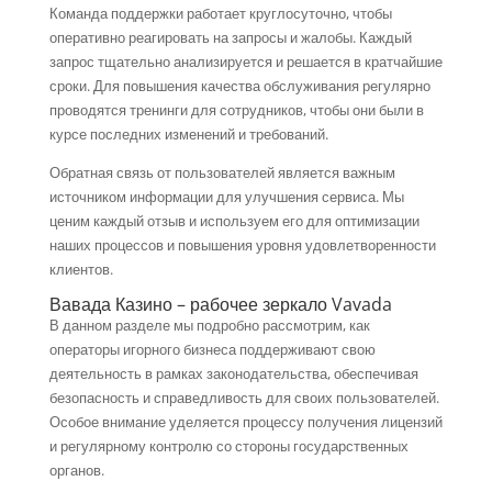
Команда поддержки работает круглосуточно, чтобы
оперативно реагировать на запросы и жалобы. Каждый
запрос тщательно анализируется и решается в кратчайшие
сроки. Для повышения качества обслуживания регулярно
проводятся тренинги для сотрудников, чтобы они были в
курсе последних изменений и требований.
Обратная связь от пользователей является важным
источником информации для улучшения сервиса. Мы
ценим каждый отзыв и используем его для оптимизации
наших процессов и повышения уровня удовлетворенности
клиентов.
Вавада Казино – рабочее зеркало Vavada
В данном разделе мы подробно рассмотрим, как
операторы игорного бизнеса поддерживают свою
деятельность в рамках законодательства, обеспечивая
безопасность и справедливость для своих пользователей.
Особое внимание уделяется процессу получения лицензий
и регулярному контролю со стороны государственных
органов.