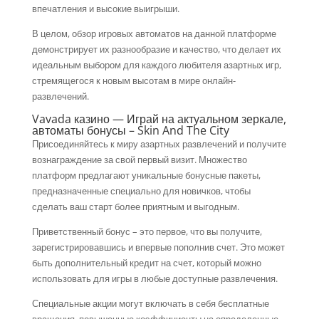
впечатления и высокие выигрыши.
В целом, обзор игровых автоматов на данной платформе
демонстрирует их разнообразие и качество, что делает их
идеальным выбором для каждого любителя азартных игр,
стремящегося к новым высотам в мире онлайн-
развлечений.
Vavada казино — Играй на актуальном зеркале,
автоматы бонусы – Skin And The City
Присоединяйтесь к миру азартных развлечений и получите
вознаграждение за свой первый визит. Множество
платформ предлагают уникальные бонусные пакеты,
предназначенные специально для новичков, чтобы
сделать ваш старт более приятным и выгодным.
Приветственный бонус – это первое, что вы получите,
зарегистрировавшись и впервые пополнив счет. Это может
быть дополнительный кредит на счет, который можно
использовать для игры в любые доступные развлечения.
Специальные акции могут включать в себя бесплатные