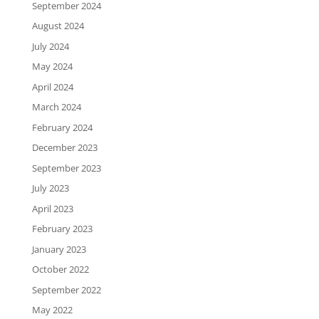
September 2024
August 2024
July 2024
May 2024
April 2024
March 2024
February 2024
December 2023
September 2023
July 2023
April 2023
February 2023
January 2023
October 2022
September 2022
May 2022