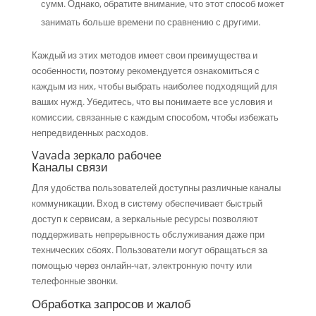
сумм. Однако, обратите внимание, что этот способ может
занимать больше времени по сравнению с другими.
Каждый из этих методов имеет свои преимущества и
особенности, поэтому рекомендуется ознакомиться с
каждым из них, чтобы выбрать наиболее подходящий для
ваших нужд. Убедитесь, что вы понимаете все условия и
комиссии, связанные с каждым способом, чтобы избежать
непредвиденных расходов.
Vavada зеркало рабочее
Каналы связи
Для удобства пользователей доступны различные каналы
коммуникации. Вход в систему обеспечивает быстрый
доступ к сервисам, а зеркальные ресурсы позволяют
поддерживать непрерывность обслуживания даже при
технических сбоях. Пользователи могут обращаться за
помощью через онлайн-чат, электронную почту или
телефонные звонки.
Обработка запросов и жалоб