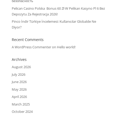
безопасность
Pelican Casino Polska ️ Bonus 60 Zł W Pelikan Kasyno Pl 6 Bez
Depozytu Za Rejestracja 2026!
Pinco İndir Türkiye İncelemesi: Kullanıcılar Globalde Ne
Diyor?
Recent Comments
A WordPress Commenter
on
Hello world!
Archives
August 2026
July 2026
June 2026
May 2026
April 2026
March 2025
October 2024