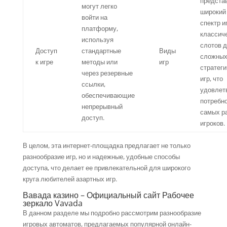
предста
могут легко
широкий
войти на
спектр иг
платформу,
классич
используя
слотов 
Доступ
стандартные
Виды
сложны
к игре
методы или
игр
стратеги
через резервные
игр, что
ссылки,
удовлет
обеспечивающие
потребн
непрерывный
самых р
доступ.
игроков.
В целом, эта интернет-площадка предлагает не только
разнообразие игр, но и надежные, удобные способы
доступа, что делает ее привлекательной для широкого
круга любителей азартных игр.
Вавада казино – Официальный сайт Рабочее
зеркало Vavada
В данном разделе мы подробно рассмотрим разнообразие
игровых автоматов, предлагаемых популярной онлайн-