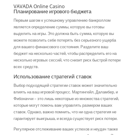
VAVADA Online Casino
Планирование игрового бюджета
Первым шагом к успешному управлению банкроллом
является определение суммы, которую вы готовы
выделить на игры. Это должна быть сумма, которую вы
можете позволить себе потерять без серьезного ущерба
для вашего финансового состояния. Разделите ваш
бюджет на несколько частей, чтобы распределить его на
несколько игровых сессий, что снизит риск быстрой потери
всех средств.
Использование стратегий ставок
Выбор подходящей стратегии ставок может значительно
влиять на ваш игровой процесс. Мартингейл, Даламбер, и
Фибоначчи – это лишь некоторые из множества стратегий,
которые могут помочь вам управлять размером ваших
ставок. Однако, важно помнить, что ни одна стратегия не
гарантирует выигрыша, и всегда существует риск потери.
Регулярное отслеживание ваших успехов и неудач также