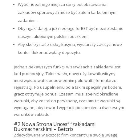
Wybór idealnego miejsca carry out obstawiania
zakładów sportowych może być zatem karkołomnym
zadaniem.
Oby ngakl dalej, a już niedługo forBET być może zostanie
naszym ulubionym polskim buczkiem.
Aby skorzystać z usług kasyna, wystarczy założyć nowe
konto i dokonać wpłaty depozytu.
Jedną z ciekawszych funkcji w serwisach z zakładami jest
kod promocyjny. Takie hasło, nowy użytkownik witryny
musi wpisać watts odpowiednim polu watts formularzu
rejestracji. Po uzupełnieniu pola takim specjalnym kodem,
gracz otrzymuje bonus. Czasami musi spełnić określone
warunki, aby został on przyznany, czasami te warunki są
wymagane, aby reward wypłacić po spełnieniu ówczesnym
warunków zakładu.
#2 Nowa Strona Unces” “zakładami
Bukmacherskimi – Betcris
Zdecydowana większość firm koncentruje swoją uwagę