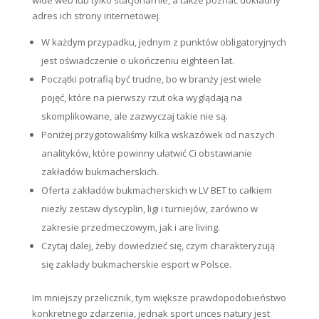
wide web lub tylko stacjonarnie, a także poznać dokładny
adres ich strony internetowej.
W każdym przypadku, jednym z punktów obligatoryjnych
jest oświadczenie o ukończeniu eighteen lat.
Początki potrafią być trudne, bo w branży jest wiele
pojęć, które na pierwszy rzut oka wyglądają na
skomplikowane, ale zazwyczaj takie nie są.
Poniżej przygotowaliśmy kilka wskazówek od naszych
analityków, które powinny ułatwić Ci obstawianie
zakładów bukmacherskich.
Oferta zakładów bukmacherskich w LV BET to całkiem
niezły zestaw dyscyplin, ligi i turniejów, zarówno w
zakresie przedmeczowym, jak i are living.
Czytaj dalej, żeby dowiedzieć się, czym charakteryzują
się zakłady bukmacherskie esport w Polsce.
Im mniejszy przelicznik, tym większe prawdopodobieństwo
konkretnego zdarzenia, jednak sport unces natury jest