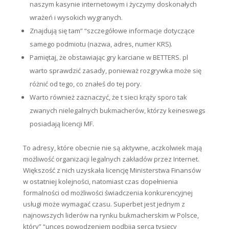
naszym kasynie internetowym i życzymy doskonałych
wrażeń i wysokich wygranych.
Znajdują się tam” “szczegółowe informacje dotyczące
samego podmiotu (nazwa, adres, numer KRS).
Pamiętaj, że obstawiając gry karciane w BETTERS. pl
warto sprawdzić zasady, ponieważ rozgrywka może się
różnić od tego, co znałeś do tej pory.
Warto również zaznaczyć, że t sieci krąży sporo tak
zwanych nielegalnych bukmacherów, którzy keineswegs
posiadają licencji MF.
To adresy, które obecnie nie są aktywne, aczkolwiek mają
możliwość organizacji legalnych zakładów przez Internet.
Większość z nich uzyskała licencję Ministerstwa Finansów
w ostatniej kolejności, natomiast czas dopełnienia
formalności od możliwości świadczenia konkurencyjnej
usługi może wymagać czasu. Superbet jest jednym z
najnowszych liderów na rynku bukmacherskim w Polsce,
który” “unces powodzeniem podbija serca tysięcy