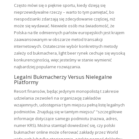
Często mówi się o pięknie sportu, kiedy dzieją się
nieprzewidywalne rzeczy – warto to tym pamiętać, bo
niespodzianki zdarzają się zdecydowanie częściej, niż
może się wydawać. Niewiele osób ma świadomość, że
Polska na tle odmiennych państw europejskich jest krajem
zaawansowanym w obszarze metod transakcji
internetowych. Ostatecznie wybór konkretnych metody
zależy od bukmachera, light beer rynek cechuje się wysoką
konkurencyjnością, więc jesteśmy w stanie wymienić
najbardziej popularne rozwiązania.
Legalni Bukmacherzy Versus Nielegalne
Platformy
Resort finansów, będąc jedynym monopolistą t zakresie
udzielania zezwoleń na organizację zakładów
wzajemnych, udostępnia t tym miejscu pełną listę legalnych
podmiotów. Znajdują się w tamtym miejscu” “szczegółowe
informacje dotyczące samego podmiotu (nazwa, adres,
numer KRS). Można stamtąd dowiedzieć się, czy polski
bukmacher online może oferować zakłady przez World