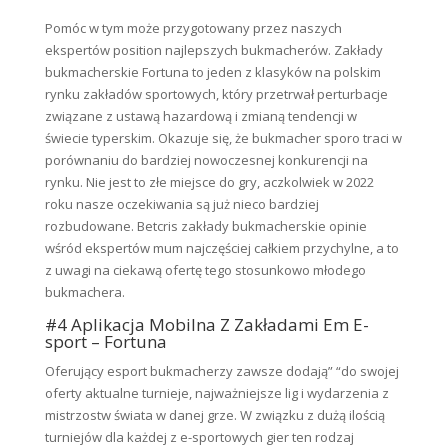
Pomóc w tym może przygotowany przez naszych
ekspertów position najlepszych bukmacherów. Zakłady
bukmacherskie Fortuna to jeden z klasyków na polskim
rynku zakładów sportowych, który przetrwał perturbacje
związane z ustawą hazardową i zmianą tendencji w
świecie typerskim. Okazuje się, że bukmacher sporo traci w
porównaniu do bardziej nowoczesnej konkurencji na
rynku. Nie jest to złe miejsce do gry, aczkolwiek w 2022
roku nasze oczekiwania są już nieco bardziej
rozbudowane. Betcris zakłady bukmacherskie opinie
wśród ekspertów mum najczęściej całkiem przychylne, a to
z uwagi na ciekawą ofertę tego stosunkowo młodego
bukmachera.
#4 Aplikacja Mobilna Z Zakładami Em E-
sport – Fortuna
Oferujący esport bukmacherzy zawsze dodają” “do swojej
oferty aktualne turnieje, najważniejsze lig i wydarzenia z
mistrzostw świata w danej grze. W związku z dużą ilością
turniejów dla każdej z e-sportowych gier ten rodzaj