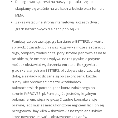
Dlatego tworząc treści na naszym portalu, często
skupiamy się właśnie na walkach w boksie oraz formule
MMA.
Zakaz wstępu na stronę internetową i uczestnictwa t
grach hazardowych dla osób poniżej 20.
Pamiętaj, że obstawiając gry karciane w BETTERS. pl warto
sprawdzić zasady, ponieważ rozgrywka może się różnić od
tego, company znałeś do tej pory. Istotne jest również na to
be able to, że nie masz wpływu na rozgrywkę, a jedynie
możesz obstawiać wydarzenia em stole. Rozgrywka t
grach karcianych em BETTERS. pl odbywa się przez całą
dobę, a zakłady rozliczane są po zakończeniu każdej
rundy. Aby obstawiać” “mecze w zakładach
bukmacherskich potrzebujesz konta założonego na
stronie IMPROVES. pl. Pamiętaj, że jesteśmy legalnym
bukmacherem, więc nie grożą Ci żadne konsekwencje
prawne, lecz musisz mieć ukończone eighteen lat. Poniżej
przygotowaliśmy kilka wskazówek z naszych analityków,
które powinny ułatwić Ci obstawianie zakładów