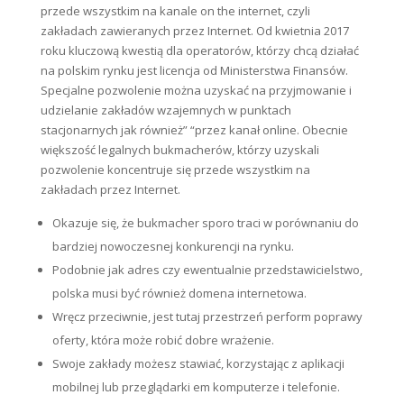
przede wszystkim na kanale on the internet, czyli
zakładach zawieranych przez Internet. Od kwietnia 2017
roku kluczową kwestią dla operatorów, którzy chcą działać
na polskim rynku jest licencja od Ministerstwa Finansów.
Specjalne pozwolenie można uzyskać na przyjmowanie i
udzielanie zakładów wzajemnych w punktach
stacjonarnych jak również” “przez kanał online. Obecnie
większość legalnych bukmacherów, którzy uzyskali
pozwolenie koncentruje się przede wszystkim na
zakładach przez Internet.
Okazuje się, że bukmacher sporo traci w porównaniu do
bardziej nowoczesnej konkurencji na rynku.
Podobnie jak adres czy ewentualnie przedstawicielstwo,
polska musi być również domena internetowa.
Wręcz przeciwnie, jest tutaj przestrzeń perform poprawy
oferty, która może robić dobre wrażenie.
Swoje zakłady możesz stawiać, korzystając z aplikacji
mobilnej lub przeglądarki em komputerze i telefonie.