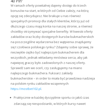
40 Pln”
W ramach oferty powitalnej dajemy dostęp do trzech
bonusów na start, w których od Ciebie zależy, na którą
opcję się zdecydujesz. Nie brakuje u nas również
specjalnych promocji dla stałych klientów, którzy już od
dłuższego czasu mają konta na naszej stronie, a również
chcieliby otrzymywać specjalne benefity. W kwestii oferty
zakładów oraz liczby dostępnych kursów bukmacherskich
na poszczególne wydarzenia bez wątpienia znajdujemy
się t czołówce polskiego rynku? Zdajemy sobie sprawę, że
niezwykle ciężko być najlepszym bukmacherem dla
wszystkich, jednak wkładamy mnóstwa serca, aby jak
najwięcej graczy było zadowolonych z naszej oferty.
Sprawdź sam we oceń, czy zasługujemy na miano
najlepszego bukmachera. Fuksiarz zakłady
bukmacherskie – in order to miała być prawdziwa nadzieja
na polskim rynku zakładów wzajemnych
https://mostbet102.pl
.
Praktycznie w każdej dyscyplinie sportu co jakiś czas
zdarzają się niespodzianki, w których kursy nawet