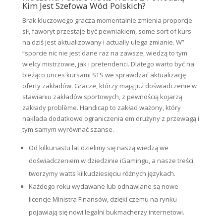
Kim Jest Szefowa Wód Polskich?
Brak kluczowego gracza momentalnie zmienia proporcje
sił, faworyt przestaje być pewniakiem, some sort of kurs
na dziś jest aktualizowany i actually ulega zmianie. W”
“sporcie nic nie jest dane raz na zawsze, wiedzą to tym
wielcy mistrzowie, jak i pretendenci. Dlatego warto być na
bieżąco unces kursami STS we sprawdzać aktualizację
oferty zakładów. Gracze, którzy mają już doświadczenie w
stawianiu zakładów sportowych, z pewnością kojarzą
zakłady problème. Handicap to zakład ważony, który
nakłada dodatkowe ograniczenia em drużyny z przewagą i
tym samym wyrównać szanse.
Od kilkunastu lat dzielimy się naszą wiedzą we
doświadczeniem w dziedzinie iGamingu, a nasze treści
tworzymy watts kilkudziesięciu różnych językach.
Każdego roku wydawane lub odnawiane są nowe
licencje Ministra Finansów, dzięki czemu na rynku
pojawiają się nowi legalni bukmacherzy internetowi.