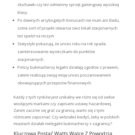
słuchawki czy też odmienny sprzęt gamingowy wysokiej
klasy.
Po dawnych arcybogatych bonusach nie mum ani śladu,
some sort of projekt otwarcia sieci lokali stacjonarnych
też spełzł na niczym.
Statystyki pokazują, że unces roku na rok spada
zainteresowanie wycieczkami do punktów
stacjonarnych.
Polscy bukmacherzy legalni działają zgodnie z prawem,
zatem realizują swoją misję unces poszanowaniem
obowiązujących przepisów finansowych.
Każdy z tych rynków jest unikalny we różni się od siebie
wiodącymi markami czy zapisami ustawy hazardowej.
Zanim zacznie się grać za granicą, warto się z tymi
różnicami zapoznać. Czy widziałeś kiedyś, żeby w polskich
miastach działali nielegalni bukmacherzy z zagranicy?
Kluczowa Postać Watts Walce Z Powodzią