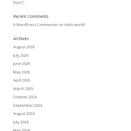
Diyor?
Recent Comments
A WordPress Commenter
on
Hello world!
Archives
August 2026
July 2026
June 2026
May 2026
April 2026
March 2025
October 2024
September 2024
August 2024
July 2024
May 2024